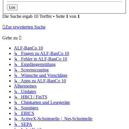
Die Suche ergab 10 Treffer • Seite
1
von
1
Zur erweiterten Suche
Gehe zu
ALF-BanCo 10
↳ Fragen zu ALF-BanCo 10
↳ Fehler in ALF-BanCo 10
↳ Empfängerprüfung
↳ Screenscraping
↳ Wünsche und Vorschläge
↳ Apps zu ALF-BanCo 10
Allgemeines
↳ Updates
↳ HBCI / FinTS
↳ Chipkarten und Lesegeräte
↳ Sonstiges
↳ EBICS
↳ ActiveX-Schnittstelle / .Net-Schnitttelle
↳ SEPA