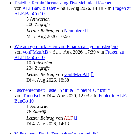
Erstellte Terminüberweisung lässt sich nicht löschen
von
ALFBanCo-User
»
Sa 1. Aug 2026, 14:18
» in
Fragen zu
ALF-BanCo 10
5
Antworten
206
Zugriffe
Letzter Beitrag
von
Neunutzer
Mi 5. Aug 2026, 10:56
Wie am geschicktesten von Finanzmanager umsteigen?
von
vonFMzuAB
»
Sa 1. Aug 2026, 17:39
» in
Fragen zu
ALF-BanCo 10
10
Antworten
234
Zugriffe
Letzter Beitrag
von
vonFMzuAB
Di 4. Aug 2026, 18:38
Taschenrechner: Taste "Shift & +" bleibt +, nicht *
von
Timo Beil
»
Di 4. Aug 2026, 12:03
» in
Fehler in ALF-
BanCo 10
1
Antworten
76
Zugriffe
Letzter Beitrag
von
ALF
Di 4. Aug 2026, 14:13
Volkswagen Bank, Datenabruf nicht möglich