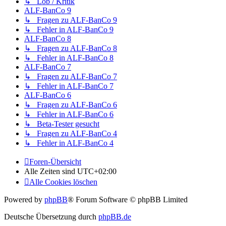
↳ Lob / Kritik
ALF-BanCo 9
↳ Fragen zu ALF-BanCo 9
↳ Fehler in ALF-BanCo 9
ALF-BanCo 8
↳ Fragen zu ALF-BanCo 8
↳ Fehler in ALF-BanCo 8
ALF-BanCo 7
↳ Fragen zu ALF-BanCo 7
↳ Fehler in ALF-BanCo 7
ALF-BanCo 6
↳ Fragen zu ALF-BanCo 6
↳ Fehler in ALF-BanCo 6
↳ Beta-Tester gesucht
↳ Fragen zu ALF-BanCo 4
↳ Fehler in ALF-BanCo 4
Foren-Übersicht
Alle Zeiten sind
UTC+02:00
Alle Cookies löschen
Powered by
phpBB
® Forum Software © phpBB Limited
Deutsche Übersetzung durch
phpBB.de