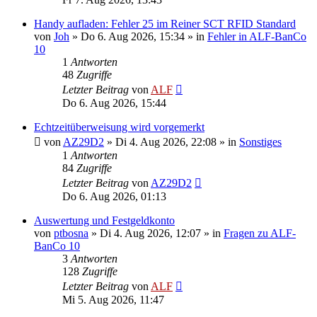
Handy aufladen: Fehler 25 im Reiner SCT RFID Standard
von
Joh
»
Do 6. Aug 2026, 15:34
» in
Fehler in ALF-BanCo
10
1
Antworten
48
Zugriffe
Letzter Beitrag
von
ALF
Do 6. Aug 2026, 15:44
Echtzeitüberweisung wird vorgemerkt
von
AZ29D2
»
Di 4. Aug 2026, 22:08
» in
Sonstiges
1
Antworten
84
Zugriffe
Letzter Beitrag
von
AZ29D2
Do 6. Aug 2026, 01:13
Auswertung und Festgeldkonto
von
ptbosna
»
Di 4. Aug 2026, 12:07
» in
Fragen zu ALF-
BanCo 10
3
Antworten
128
Zugriffe
Letzter Beitrag
von
ALF
Mi 5. Aug 2026, 11:47