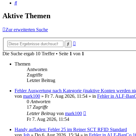
Suche
Aktive Themen
Zur erweiterten Suche
Erweiterte
Suche
Suche
Die Suche ergab 10 Treffer • Seite
1
von
1
Themen
Antworten
Zugriffe
Letzter Beitrag
Fehler Auswertung nach Kategorie (inaktive Konten werden nich
von
mark100
»
Fr 7. Aug 2026, 11:54
» in
Fehler in ALF-Ban
0
Antworten
17
Zugriffe
Letzter Beitrag
von
mark100
Fr 7. Aug 2026, 11:54
Handy aufladen: Fehler 25 im Reiner SCT RFID Standard
von
Joh
»
Do 6. Aug 2026, 15:34
» in
Fehler in ALF-BanCo 1