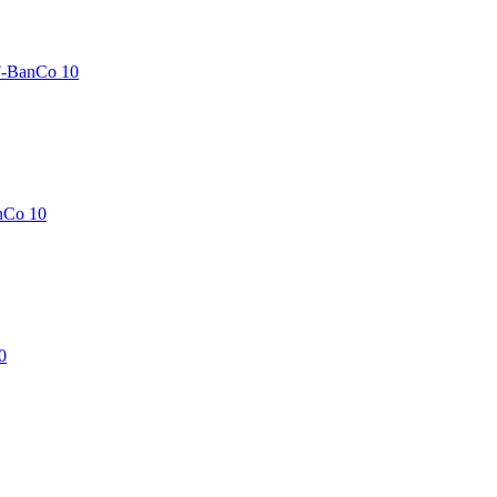
F-BanCo 10
nCo 10
0