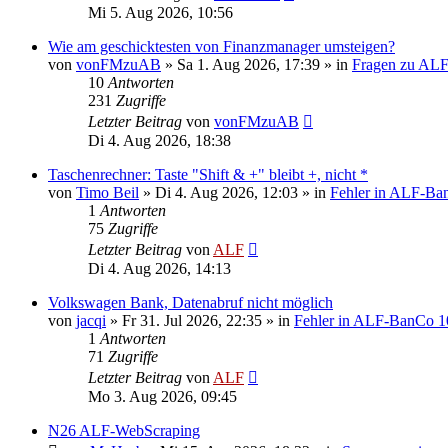
Mi 5. Aug 2026, 10:56
Wie am geschicktesten von Finanzmanager umsteigen?
von
vonFMzuAB
»
Sa 1. Aug 2026, 17:39
» in
Fragen zu AL
10
Antworten
231
Zugriffe
Letzter Beitrag
von
vonFMzuAB
Di 4. Aug 2026, 18:38
Taschenrechner: Taste "Shift & +" bleibt +, nicht *
von
Timo Beil
»
Di 4. Aug 2026, 12:03
» in
Fehler in ALF-Ba
1
Antworten
75
Zugriffe
Letzter Beitrag
von
ALF
Di 4. Aug 2026, 14:13
Volkswagen Bank, Datenabruf nicht möglich
von
jacqi
»
Fr 31. Jul 2026, 22:35
» in
Fehler in ALF-BanCo 1
1
Antworten
71
Zugriffe
Letzter Beitrag
von
ALF
Mo 3. Aug 2026, 09:45
N26 ALF-WebScraping