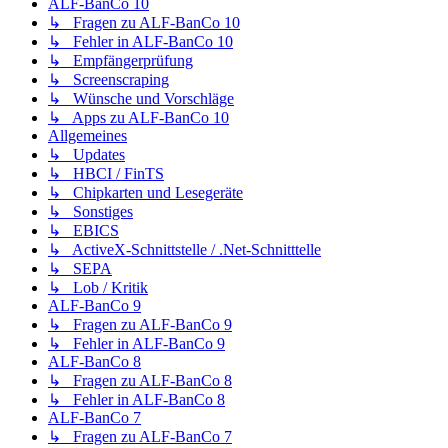
ALF-BanCo 10
↳ Fragen zu ALF-BanCo 10
↳ Fehler in ALF-BanCo 10
↳ Empfängerprüfung
↳ Screenscraping
↳ Wünsche und Vorschläge
↳ Apps zu ALF-BanCo 10
Allgemeines
↳ Updates
↳ HBCI / FinTS
↳ Chipkarten und Lesegeräte
↳ Sonstiges
↳ EBICS
↳ ActiveX-Schnittstelle / .Net-Schnitttelle
↳ SEPA
↳ Lob / Kritik
ALF-BanCo 9
↳ Fragen zu ALF-BanCo 9
↳ Fehler in ALF-BanCo 9
ALF-BanCo 8
↳ Fragen zu ALF-BanCo 8
↳ Fehler in ALF-BanCo 8
ALF-BanCo 7
↳ Fragen zu ALF-BanCo 7