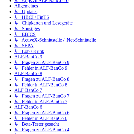
↳ Apps zu ALF-BanCo 10
Allgemeines
↳ Updates
↳ HBCI / FinTS
↳ Chipkarten und Lesegeräte
↳ Sonstiges
↳ EBICS
↳ ActiveX-Schnittstelle / .Net-Schnitttelle
↳ SEPA
↳ Lob / Kritik
ALF-BanCo 9
↳ Fragen zu ALF-BanCo 9
↳ Fehler in ALF-BanCo 9
ALF-BanCo 8
↳ Fragen zu ALF-BanCo 8
↳ Fehler in ALF-BanCo 8
ALF-BanCo 7
↳ Fragen zu ALF-BanCo 7
↳ Fehler in ALF-BanCo 7
ALF-BanCo 6
↳ Fragen zu ALF-BanCo 6
↳ Fehler in ALF-BanCo 6
↳ Beta-Tester gesucht
↳ Fragen zu ALF-BanCo 4