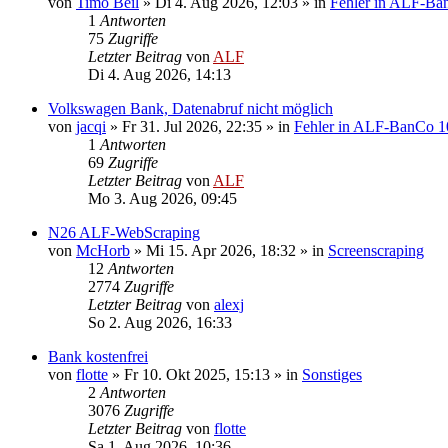
von
Timo Beil
»
Di 4. Aug 2026, 12:03
» in
Fehler in ALF-Ba
1
Antworten
75
Zugriffe
Letzter Beitrag
von
ALF
Di 4. Aug 2026, 14:13
Volkswagen Bank, Datenabruf nicht möglich
von
jacqi
»
Fr 31. Jul 2026, 22:35
» in
Fehler in ALF-BanCo 1
1
Antworten
69
Zugriffe
Letzter Beitrag
von
ALF
Mo 3. Aug 2026, 09:45
N26 ALF-WebScraping
von
McHorb
»
Mi 15. Apr 2026, 18:32
» in
Screenscraping
12
Antworten
2774
Zugriffe
Letzter Beitrag
von
alexj
So 2. Aug 2026, 16:33
Bank kostenfrei
von
flotte
»
Fr 10. Okt 2025, 15:13
» in
Sonstiges
2
Antworten
3076
Zugriffe
Letzter Beitrag
von
flotte
Sa 1. Aug 2026, 10:36