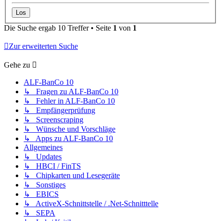
Die Suche ergab 10 Treffer • Seite
1
von
1
Zur erweiterten Suche
Gehe zu
ALF-BanCo 10
↳ Fragen zu ALF-BanCo 10
↳ Fehler in ALF-BanCo 10
↳ Empfängerprüfung
↳ Screenscraping
↳ Wünsche und Vorschläge
↳ Apps zu ALF-BanCo 10
Allgemeines
↳ Updates
↳ HBCI / FinTS
↳ Chipkarten und Lesegeräte
↳ Sonstiges
↳ EBICS
↳ ActiveX-Schnittstelle / .Net-Schnitttelle
↳ SEPA