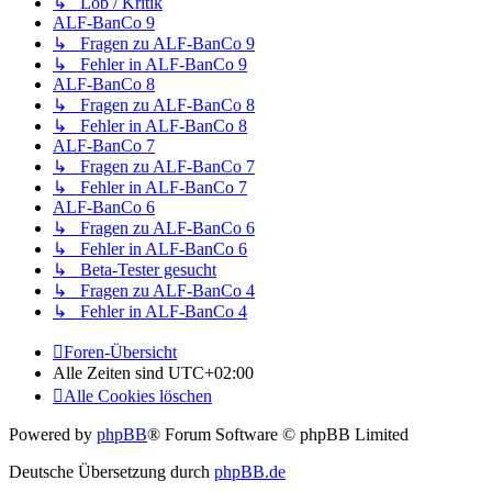
↳ Lob / Kritik
ALF-BanCo 9
↳ Fragen zu ALF-BanCo 9
↳ Fehler in ALF-BanCo 9
ALF-BanCo 8
↳ Fragen zu ALF-BanCo 8
↳ Fehler in ALF-BanCo 8
ALF-BanCo 7
↳ Fragen zu ALF-BanCo 7
↳ Fehler in ALF-BanCo 7
ALF-BanCo 6
↳ Fragen zu ALF-BanCo 6
↳ Fehler in ALF-BanCo 6
↳ Beta-Tester gesucht
↳ Fragen zu ALF-BanCo 4
↳ Fehler in ALF-BanCo 4
Foren-Übersicht
Alle Zeiten sind
UTC+02:00
Alle Cookies löschen
Powered by
phpBB
® Forum Software © phpBB Limited
Deutsche Übersetzung durch
phpBB.de