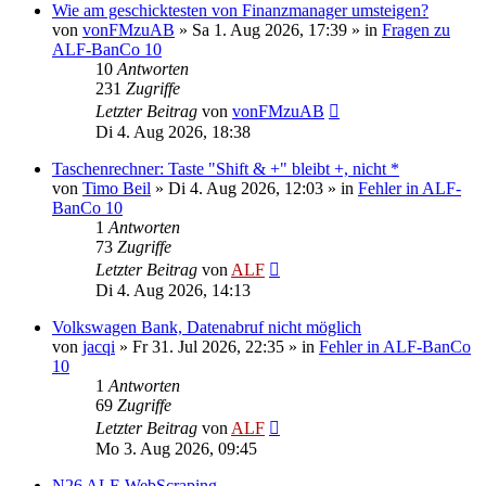
Wie am geschicktesten von Finanzmanager umsteigen?
von
vonFMzuAB
»
Sa 1. Aug 2026, 17:39
» in
Fragen zu
ALF-BanCo 10
10
Antworten
231
Zugriffe
Letzter Beitrag
von
vonFMzuAB
Di 4. Aug 2026, 18:38
Taschenrechner: Taste "Shift & +" bleibt +, nicht *
von
Timo Beil
»
Di 4. Aug 2026, 12:03
» in
Fehler in ALF-
BanCo 10
1
Antworten
73
Zugriffe
Letzter Beitrag
von
ALF
Di 4. Aug 2026, 14:13
Volkswagen Bank, Datenabruf nicht möglich
von
jacqi
»
Fr 31. Jul 2026, 22:35
» in
Fehler in ALF-BanCo
10
1
Antworten
69
Zugriffe
Letzter Beitrag
von
ALF
Mo 3. Aug 2026, 09:45
N26 ALF-WebScraping