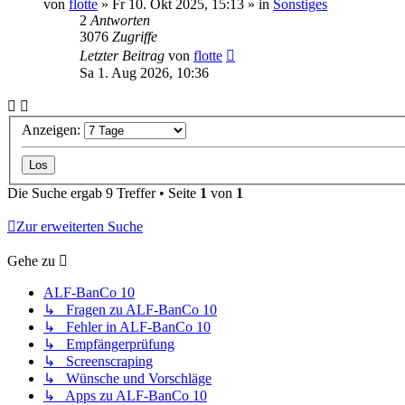
von
flotte
»
Fr 10. Okt 2025, 15:13
» in
Sonstiges
2
Antworten
3076
Zugriffe
Letzter Beitrag
von
flotte
Sa 1. Aug 2026, 10:36
Anzeigen:
Die Suche ergab 9 Treffer • Seite
1
von
1
Zur erweiterten Suche
Gehe zu
ALF-BanCo 10
↳ Fragen zu ALF-BanCo 10
↳ Fehler in ALF-BanCo 10
↳ Empfängerprüfung
↳ Screenscraping
↳ Wünsche und Vorschläge
↳ Apps zu ALF-BanCo 10