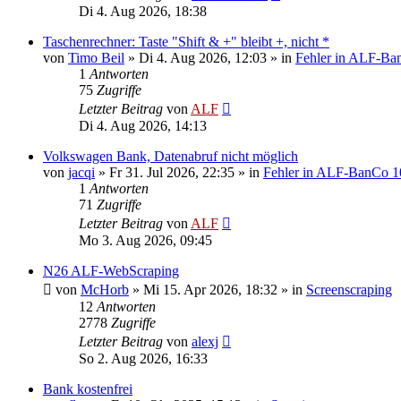
Di 4. Aug 2026, 18:38
Taschenrechner: Taste "Shift & +" bleibt +, nicht *
von
Timo Beil
»
Di 4. Aug 2026, 12:03
» in
Fehler in ALF-Ba
1
Antworten
75
Zugriffe
Letzter Beitrag
von
ALF
Di 4. Aug 2026, 14:13
Volkswagen Bank, Datenabruf nicht möglich
von
jacqi
»
Fr 31. Jul 2026, 22:35
» in
Fehler in ALF-BanCo 1
1
Antworten
71
Zugriffe
Letzter Beitrag
von
ALF
Mo 3. Aug 2026, 09:45
N26 ALF-WebScraping
von
McHorb
»
Mi 15. Apr 2026, 18:32
» in
Screenscraping
12
Antworten
2778
Zugriffe
Letzter Beitrag
von
alexj
So 2. Aug 2026, 16:33
Bank kostenfrei