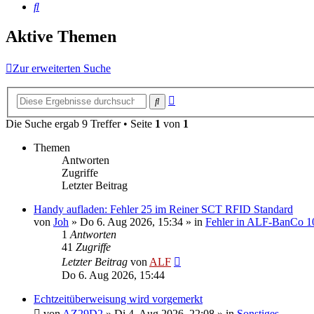
Suche
Aktive Themen
Zur erweiterten Suche
Erweiterte
Suche
Suche
Die Suche ergab 9 Treffer • Seite
1
von
1
Themen
Antworten
Zugriffe
Letzter Beitrag
Handy aufladen: Fehler 25 im Reiner SCT RFID Standard
von
Joh
»
Do 6. Aug 2026, 15:34
» in
Fehler in ALF-BanCo 1
1
Antworten
41
Zugriffe
Letzter Beitrag
von
ALF
Do 6. Aug 2026, 15:44
Echtzeitüberweisung wird vorgemerkt
von
AZ29D2
»
Di 4. Aug 2026, 22:08
» in
Sonstiges