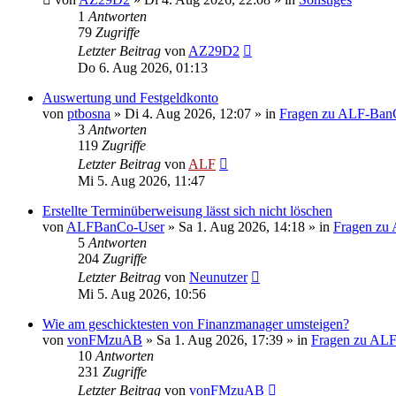
1
Antworten
79
Zugriffe
Letzter Beitrag
von
AZ29D2
Do 6. Aug 2026, 01:13
Auswertung und Festgeldkonto
von
ptbosna
»
Di 4. Aug 2026, 12:07
» in
Fragen zu ALF-Ban
3
Antworten
119
Zugriffe
Letzter Beitrag
von
ALF
Mi 5. Aug 2026, 11:47
Erstellte Terminüberweisung lässt sich nicht löschen
von
ALFBanCo-User
»
Sa 1. Aug 2026, 14:18
» in
Fragen zu
5
Antworten
204
Zugriffe
Letzter Beitrag
von
Neunutzer
Mi 5. Aug 2026, 10:56
Wie am geschicktesten von Finanzmanager umsteigen?
von
vonFMzuAB
»
Sa 1. Aug 2026, 17:39
» in
Fragen zu AL
10
Antworten
231
Zugriffe
Letzter Beitrag
von
vonFMzuAB