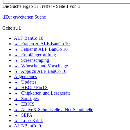
Die Suche ergab 11 Treffer • Seite
1
von
1
Zur erweiterten Suche
Gehe zu
ALF-BanCo 10
↳ Fragen zu ALF-BanCo 10
↳ Fehler in ALF-BanCo 10
↳ Empfängerprüfung
↳ Screenscraping
↳ Wünsche und Vorschläge
↳ Apps zu ALF-BanCo 10
Allgemeines
↳ Updates
↳ HBCI / FinTS
↳ Chipkarten und Lesegeräte
↳ Sonstiges
↳ EBICS
↳ ActiveX-Schnittstelle / .Net-Schnitttelle
↳ SEPA
↳ Lob / Kritik
ALF-BanCo 9