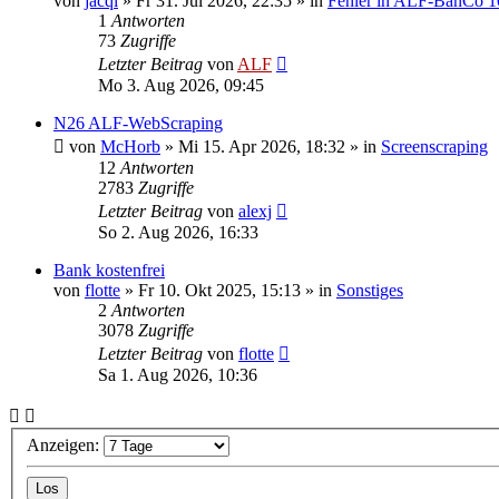
von
jacqi
»
Fr 31. Jul 2026, 22:35
» in
Fehler in ALF-BanCo 1
1
Antworten
73
Zugriffe
Letzter Beitrag
von
ALF
Mo 3. Aug 2026, 09:45
N26 ALF-WebScraping
von
McHorb
»
Mi 15. Apr 2026, 18:32
» in
Screenscraping
12
Antworten
2783
Zugriffe
Letzter Beitrag
von
alexj
So 2. Aug 2026, 16:33
Bank kostenfrei
von
flotte
»
Fr 10. Okt 2025, 15:13
» in
Sonstiges
2
Antworten
3078
Zugriffe
Letzter Beitrag
von
flotte
Sa 1. Aug 2026, 10:36
Anzeigen: