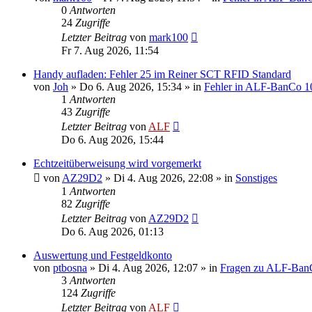
0
Antworten
24
Zugriffe
Letzter Beitrag
von
mark100
Fr 7. Aug 2026, 11:54
Handy aufladen: Fehler 25 im Reiner SCT RFID Standard
von
Joh
»
Do 6. Aug 2026, 15:34
» in
Fehler in ALF-BanCo 1
1
Antworten
43
Zugriffe
Letzter Beitrag
von
ALF
Do 6. Aug 2026, 15:44
Echtzeitüberweisung wird vorgemerkt
von
AZ29D2
»
Di 4. Aug 2026, 22:08
» in
Sonstiges
1
Antworten
82
Zugriffe
Letzter Beitrag
von
AZ29D2
Do 6. Aug 2026, 01:13
Auswertung und Festgeldkonto
von
ptbosna
»
Di 4. Aug 2026, 12:07
» in
Fragen zu ALF-Ban
3
Antworten
124
Zugriffe
Letzter Beitrag
von
ALF