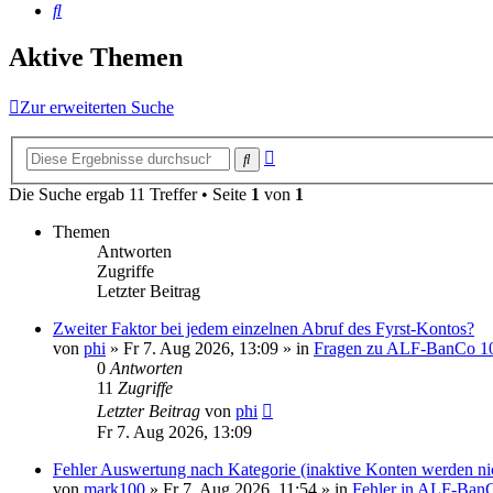
Suche
Aktive Themen
Zur erweiterten Suche
Erweiterte
Suche
Suche
Die Suche ergab 11 Treffer • Seite
1
von
1
Themen
Antworten
Zugriffe
Letzter Beitrag
Zweiter Faktor bei jedem einzelnen Abruf des Fyrst-Kontos?
von
phi
»
Fr 7. Aug 2026, 13:09
» in
Fragen zu ALF-BanCo 1
0
Antworten
11
Zugriffe
Letzter Beitrag
von
phi
Fr 7. Aug 2026, 13:09
Fehler Auswertung nach Kategorie (inaktive Konten werden nich
von
mark100
»
Fr 7. Aug 2026, 11:54
» in
Fehler in ALF-Ban