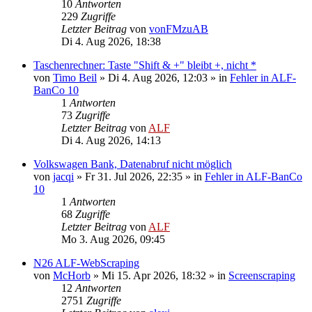
10
Antworten
229
Zugriffe
Letzter Beitrag
von
vonFMzuAB
Di 4. Aug 2026, 18:38
Taschenrechner: Taste "Shift & +" bleibt +, nicht *
von
Timo Beil
»
Di 4. Aug 2026, 12:03
» in
Fehler in ALF-
BanCo 10
1
Antworten
73
Zugriffe
Letzter Beitrag
von
ALF
Di 4. Aug 2026, 14:13
Volkswagen Bank, Datenabruf nicht möglich
von
jacqi
»
Fr 31. Jul 2026, 22:35
» in
Fehler in ALF-BanCo
10
1
Antworten
68
Zugriffe
Letzter Beitrag
von
ALF
Mo 3. Aug 2026, 09:45
N26 ALF-WebScraping
von
McHorb
»
Mi 15. Apr 2026, 18:32
» in
Screenscraping
12
Antworten
2751
Zugriffe