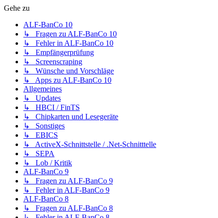
Gehe zu
ALF-BanCo 10
↳ Fragen zu ALF-BanCo 10
↳ Fehler in ALF-BanCo 10
↳ Empfängerprüfung
↳ Screenscraping
↳ Wünsche und Vorschläge
↳ Apps zu ALF-BanCo 10
Allgemeines
↳ Updates
↳ HBCI / FinTS
↳ Chipkarten und Lesegeräte
↳ Sonstiges
↳ EBICS
↳ ActiveX-Schnittstelle / .Net-Schnitttelle
↳ SEPA
↳ Lob / Kritik
ALF-BanCo 9
↳ Fragen zu ALF-BanCo 9
↳ Fehler in ALF-BanCo 9
ALF-BanCo 8
↳ Fragen zu ALF-BanCo 8
↳ Fehler in ALF-BanCo 8