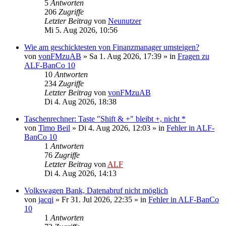
5
Antworten
206
Zugriffe
Letzter Beitrag
von
Neunutzer
Mi 5. Aug 2026, 10:56
Wie am geschicktesten von Finanzmanager umsteigen?
von
vonFMzuAB
»
Sa 1. Aug 2026, 17:39
» in
Fragen zu
ALF-BanCo 10
10
Antworten
234
Zugriffe
Letzter Beitrag
von
vonFMzuAB
Di 4. Aug 2026, 18:38
Taschenrechner: Taste "Shift & +" bleibt +, nicht *
von
Timo Beil
»
Di 4. Aug 2026, 12:03
» in
Fehler in ALF-
BanCo 10
1
Antworten
76
Zugriffe
Letzter Beitrag
von
ALF
Di 4. Aug 2026, 14:13
Volkswagen Bank, Datenabruf nicht möglich
von
jacqi
»
Fr 31. Jul 2026, 22:35
» in
Fehler in ALF-BanCo
10
1
Antworten