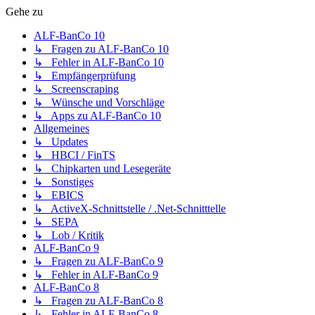
Gehe zu
ALF-BanCo 10
↳ Fragen zu ALF-BanCo 10
↳ Fehler in ALF-BanCo 10
↳ Empfängerprüfung
↳ Screenscraping
↳ Wünsche und Vorschläge
↳ Apps zu ALF-BanCo 10
Allgemeines
↳ Updates
↳ HBCI / FinTS
↳ Chipkarten und Lesegeräte
↳ Sonstiges
↳ EBICS
↳ ActiveX-Schnittstelle / .Net-Schnitttelle
↳ SEPA
↳ Lob / Kritik
ALF-BanCo 9
↳ Fragen zu ALF-BanCo 9
↳ Fehler in ALF-BanCo 9
ALF-BanCo 8
↳ Fragen zu ALF-BanCo 8
↳ Fehler in ALF-BanCo 8