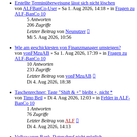
Erstellte Terminüberweisung lässt sich nicht löschen
von
ALFBanCo-User
»
Sa 1. Aug 2026, 14:18
» in
Fragen zu
ALF-BanCo 10
5
Antworten
206
Zugriffe
Letzter Beitrag
von
Neunutzer
Mi 5. Aug 2026, 10:56
Wie am geschicktesten von Finanzmanager umsteigen?
von
vonFMzuAB
»
Sa 1. Aug 2026, 17:39
» in
Fragen zu
ALF-BanCo 10
10
Antworten
233
Zugriffe
Letzter Beitrag
von
vonFMzuAB
Di 4. Aug 2026, 18:38
Taschenrechner: Taste "Shift & +" bleibt +, nicht *
von
Timo Beil
»
Di 4. Aug 2026, 12:03
» in
Fehler in ALF-
BanCo 10
1
Antworten
76
Zugriffe
Letzter Beitrag
von
ALF
Di 4. Aug 2026, 14:13
Volkswagen Bank, Datenabruf nicht möglich