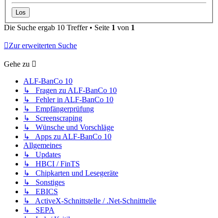
Die Suche ergab 10 Treffer • Seite
1
von
1
Zur erweiterten Suche
Gehe zu
ALF-BanCo 10
↳ Fragen zu ALF-BanCo 10
↳ Fehler in ALF-BanCo 10
↳ Empfängerprüfung
↳ Screenscraping
↳ Wünsche und Vorschläge
↳ Apps zu ALF-BanCo 10
Allgemeines
↳ Updates
↳ HBCI / FinTS
↳ Chipkarten und Lesegeräte
↳ Sonstiges
↳ EBICS
↳ ActiveX-Schnittstelle / .Net-Schnitttelle
↳ SEPA