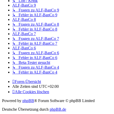
↳ Lob / Kritik
ALF-BanCo 9
↳ Fragen zu ALF-BanCo 9
↳ Fehler in ALF-BanCo 9
ALF-BanCo 8
↳ Fragen zu ALF-BanCo 8
↳ Fehler in ALF-BanCo 8
ALF-BanCo 7
↳ Fragen zu ALF-BanCo 7
↳ Fehler in ALF-BanCo 7
ALF-BanCo 6
↳ Fragen zu ALF-BanCo 6
↳ Fehler in ALF-BanCo 6
↳ Beta-Tester gesucht
↳ Fragen zu ALF-BanCo 4
↳ Fehler in ALF-BanCo 4
Foren-Übersicht
Alle Zeiten sind
UTC+02:00
Alle Cookies löschen
Powered by
phpBB
® Forum Software © phpBB Limited
Deutsche Übersetzung durch
phpBB.de