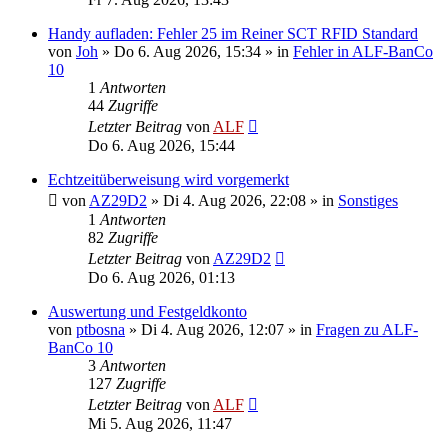
Handy aufladen: Fehler 25 im Reiner SCT RFID Standard
von
Joh
»
Do 6. Aug 2026, 15:34
» in
Fehler in ALF-BanCo
10
1
Antworten
44
Zugriffe
Letzter Beitrag
von
ALF
Do 6. Aug 2026, 15:44
Echtzeitüberweisung wird vorgemerkt
von
AZ29D2
»
Di 4. Aug 2026, 22:08
» in
Sonstiges
1
Antworten
82
Zugriffe
Letzter Beitrag
von
AZ29D2
Do 6. Aug 2026, 01:13
Auswertung und Festgeldkonto
von
ptbosna
»
Di 4. Aug 2026, 12:07
» in
Fragen zu ALF-
BanCo 10
3
Antworten
127
Zugriffe
Letzter Beitrag
von
ALF
Mi 5. Aug 2026, 11:47