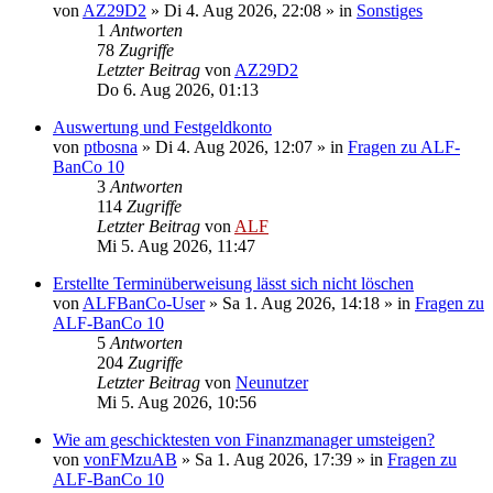
von
AZ29D2
»
Di 4. Aug 2026, 22:08
» in
Sonstiges
1
Antworten
78
Zugriffe
Letzter Beitrag
von
AZ29D2
Do 6. Aug 2026, 01:13
Auswertung und Festgeldkonto
von
ptbosna
»
Di 4. Aug 2026, 12:07
» in
Fragen zu ALF-
BanCo 10
3
Antworten
114
Zugriffe
Letzter Beitrag
von
ALF
Mi 5. Aug 2026, 11:47
Erstellte Terminüberweisung lässt sich nicht löschen
von
ALFBanCo-User
»
Sa 1. Aug 2026, 14:18
» in
Fragen zu
ALF-BanCo 10
5
Antworten
204
Zugriffe
Letzter Beitrag
von
Neunutzer
Mi 5. Aug 2026, 10:56
Wie am geschicktesten von Finanzmanager umsteigen?
von
vonFMzuAB
»
Sa 1. Aug 2026, 17:39
» in
Fragen zu
ALF-BanCo 10