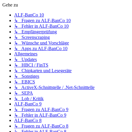
Gehe zu
ALF-BanCo 10
↳ Fragen zu ALF-BanCo 10
↳ Fehler in ALF-BanCo 10
↳ Empfängerprüfung
↳ Screenscraping
↳ Wünsche und Vorschläge
↳ Apps zu ALF-BanCo 10
Allgemeines
↳ Updates
↳ HBCI / FinTS
↳ Chipkarten und Lesegeräte
↳ Sonstiges
↳ EBICS
↳ ActiveX-Schnittstelle / .Net-Schnitttelle
↳ SEPA
↳ Lob / Kritik
ALF-BanCo 9
↳ Fragen zu ALF-BanCo 9
↳ Fehler in ALF-BanCo 9
ALF-BanCo 8
↳ Fragen zu ALF-BanCo 8
↳ Fehler in ALF-BanCo 8