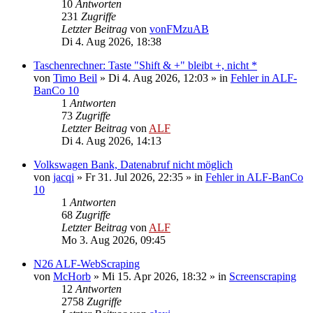
10
Antworten
231
Zugriffe
Letzter Beitrag
von
vonFMzuAB
Di 4. Aug 2026, 18:38
Taschenrechner: Taste "Shift & +" bleibt +, nicht *
von
Timo Beil
»
Di 4. Aug 2026, 12:03
» in
Fehler in ALF-
BanCo 10
1
Antworten
73
Zugriffe
Letzter Beitrag
von
ALF
Di 4. Aug 2026, 14:13
Volkswagen Bank, Datenabruf nicht möglich
von
jacqi
»
Fr 31. Jul 2026, 22:35
» in
Fehler in ALF-BanCo
10
1
Antworten
68
Zugriffe
Letzter Beitrag
von
ALF
Mo 3. Aug 2026, 09:45
N26 ALF-WebScraping
von
McHorb
»
Mi 15. Apr 2026, 18:32
» in
Screenscraping
12
Antworten
2758
Zugriffe