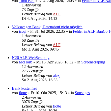
von
Timo Beil
»
Di 4. Aug 2026, 12:03
» in
Fehler in ALF-Ba
1
Antworten
73
Zugriffe
Letzter Beitrag
von
ALF
Di 4. Aug 2026, 14:13
Volkswagen Bank, Datenabruf nicht möglich
von
jacqi
»
Fr 31. Jul 2026, 22:35
» in
Fehler in ALF-BanCo 1
1
Antworten
68
Zugriffe
Letzter Beitrag
von
ALF
Mo 3. Aug 2026, 09:45
N26 ALF-WebScraping
von
McHorb
»
Mi 15. Apr 2026, 18:32
» in
Screenscraping
12
Antworten
2755
Zugriffe
Letzter Beitrag
von
alexj
So 2. Aug 2026, 16:33
Bank kostenfrei
von
flotte
»
Fr 10. Okt 2025, 15:13
» in
Sonstiges
2
Antworten
3076
Zugriffe
Letzter Beitrag
von
flotte
Sa 1. Aug 2026, 10:36