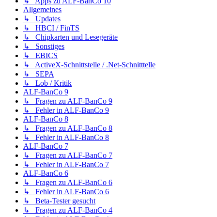
↳ Apps zu ALF-BanCo 10
Allgemeines
↳ Updates
↳ HBCI / FinTS
↳ Chipkarten und Lesegeräte
↳ Sonstiges
↳ EBICS
↳ ActiveX-Schnittstelle / .Net-Schnitttelle
↳ SEPA
↳ Lob / Kritik
ALF-BanCo 9
↳ Fragen zu ALF-BanCo 9
↳ Fehler in ALF-BanCo 9
ALF-BanCo 8
↳ Fragen zu ALF-BanCo 8
↳ Fehler in ALF-BanCo 8
ALF-BanCo 7
↳ Fragen zu ALF-BanCo 7
↳ Fehler in ALF-BanCo 7
ALF-BanCo 6
↳ Fragen zu ALF-BanCo 6
↳ Fehler in ALF-BanCo 6
↳ Beta-Tester gesucht
↳ Fragen zu ALF-BanCo 4