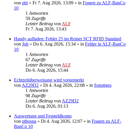
von
phi
»
Fr 7. Aug 2026, 13:09
» in
Fragen zu ALF-BanCo
10
1
Antworten
59
Zugriffe
Letzter Beitrag
von
ALF
Fr 7. Aug 2026, 13:43
Handy aufladen: Fehler 25 im Reiner SCT RFID Standard
von
Joh
»
Do 6. Aug 2026, 15:34
» in
Fehler in ALF-BanCo
10
1
Antworten
67
Zugriffe
Letzter Beitrag
von
ALF
Do 6. Aug 2026, 15:44
Echtzeitüberweisung wird vorgemerkt
von
AZ29D2
»
Di 4. Aug 2026, 22:08
» in
Sonstiges
1
Antworten
98
Zugriffe
Letzter Beitrag
von
AZ29D2
Do 6. Aug 2026, 01:13
Auswertung und Festgeldkonto
von
ptbosna
»
Di 4. Aug 2026, 12:07
» in
Fragen zu ALF-
BanCo 10