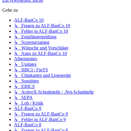
Zur erweiterten Suche
Gehe zu
ALF-BanCo 10
↳ Fragen zu ALF-BanCo 10
↳ Fehler in ALF-BanCo 10
↳ Empfängerprüfung
↳ Screenscraping
↳ Wünsche und Vorschläge
↳ Apps zu ALF-BanCo 10
Allgemeines
↳ Updates
↳ HBCI / FinTS
↳ Chipkarten und Lesegeräte
↳ Sonstiges
↳ EBICS
↳ ActiveX-Schnittstelle / .Net-Schnitttelle
↳ SEPA
↳ Lob / Kritik
ALF-BanCo 9
↳ Fragen zu ALF-BanCo 9
↳ Fehler in ALF-BanCo 9
ALF-BanCo 8
↳ Fragen zu ALF-BanCo 8