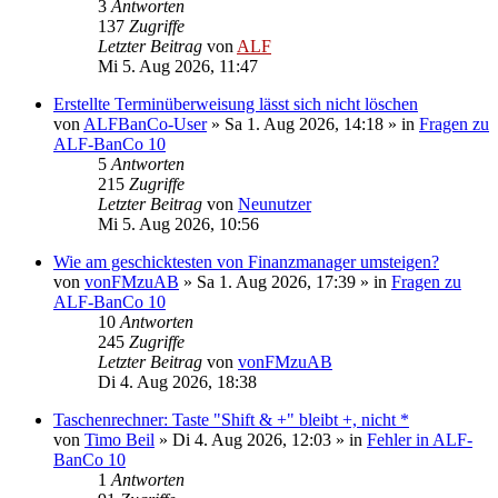
3
Antworten
137
Zugriffe
Letzter Beitrag
von
ALF
Mi 5. Aug 2026, 11:47
Erstellte Terminüberweisung lässt sich nicht löschen
von
ALFBanCo-User
»
Sa 1. Aug 2026, 14:18
» in
Fragen zu
ALF-BanCo 10
5
Antworten
215
Zugriffe
Letzter Beitrag
von
Neunutzer
Mi 5. Aug 2026, 10:56
Wie am geschicktesten von Finanzmanager umsteigen?
von
vonFMzuAB
»
Sa 1. Aug 2026, 17:39
» in
Fragen zu
ALF-BanCo 10
10
Antworten
245
Zugriffe
Letzter Beitrag
von
vonFMzuAB
Di 4. Aug 2026, 18:38
Taschenrechner: Taste "Shift & +" bleibt +, nicht *
von
Timo Beil
»
Di 4. Aug 2026, 12:03
» in
Fehler in ALF-
BanCo 10
1
Antworten