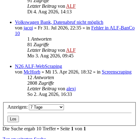
91
Zugriffe
Letzter Beitrag
von
ALF
Di 4. Aug 2026, 14:13
Volkswagen Bank, Datenabruf nicht möglich
von
jacqi
»
Fr 31. Jul 2026, 22:35
» in
Fehler in ALF-BanCo
10
1
Antworten
81
Zugriffe
Letzter Beitrag
von
ALF
Mo 3. Aug 2026, 09:45
N26 ALF-WebScraping
von
McHorb
»
Mi 15. Apr 2026, 18:32
» in
Screenscraping
12
Antworten
2808
Zugriffe
Letzter Beitrag
von
alexj
So 2. Aug 2026, 16:33
Anzeigen:
Die Suche ergab 10 Treffer • Seite
1
von
1