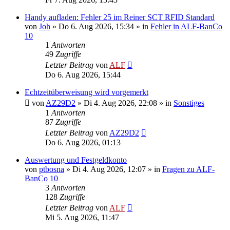
Handy aufladen: Fehler 25 im Reiner SCT RFID Standard
von
Joh
»
Do 6. Aug 2026, 15:34
» in
Fehler in ALF-BanCo
10
1
Antworten
49
Zugriffe
Letzter Beitrag
von
ALF
Do 6. Aug 2026, 15:44
Echtzeitüberweisung wird vorgemerkt
von
AZ29D2
»
Di 4. Aug 2026, 22:08
» in
Sonstiges
1
Antworten
87
Zugriffe
Letzter Beitrag
von
AZ29D2
Do 6. Aug 2026, 01:13
Auswertung und Festgeldkonto
von
ptbosna
»
Di 4. Aug 2026, 12:07
» in
Fragen zu ALF-
BanCo 10
3
Antworten
128
Zugriffe
Letzter Beitrag
von
ALF
Mi 5. Aug 2026, 11:47