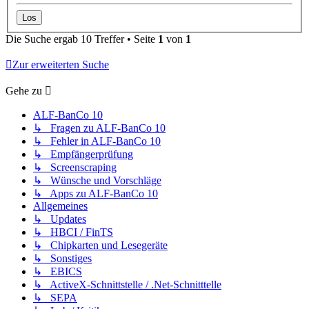
Die Suche ergab 10 Treffer • Seite
1
von
1
Zur erweiterten Suche
Gehe zu
ALF-BanCo 10
↳ Fragen zu ALF-BanCo 10
↳ Fehler in ALF-BanCo 10
↳ Empfängerprüfung
↳ Screenscraping
↳ Wünsche und Vorschläge
↳ Apps zu ALF-BanCo 10
Allgemeines
↳ Updates
↳ HBCI / FinTS
↳ Chipkarten und Lesegeräte
↳ Sonstiges
↳ EBICS
↳ ActiveX-Schnittstelle / .Net-Schnitttelle
↳ SEPA