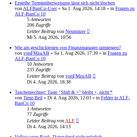
Erstellte Terminüberweisung lässt sich nicht löschen
von
ALFBanCo-User
»
Sa 1. Aug 2026, 14:18
» in
Fragen zu
ALF-BanCo 10
5
Antworten
206
Zugriffe
Letzter Beitrag
von
Neunutzer
Mi 5. Aug 2026, 10:56
Wie am geschicktesten von Finanzmanager umsteigen?
von
vonFMzuAB
»
Sa 1. Aug 2026, 17:39
» in
Fragen zu
ALF-BanCo 10
10
Antworten
235
Zugriffe
Letzter Beitrag
von
vonFMzuAB
Di 4. Aug 2026, 18:38
Taschenrechner: Taste "Shift & +" bleibt +, nicht *
von
Timo Beil
»
Di 4. Aug 2026, 12:03
» in
Fehler in ALF-
BanCo 10
1
Antworten
77
Zugriffe
Letzter Beitrag
von
ALF
Di 4. Aug 2026, 14:13
Volkswagen Bank, Datenabruf nicht möglich