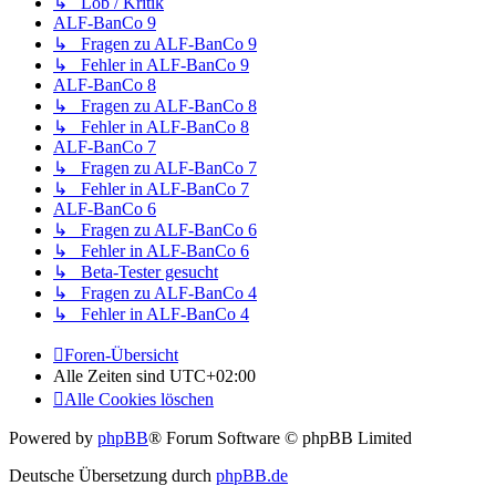
↳ Lob / Kritik
ALF-BanCo 9
↳ Fragen zu ALF-BanCo 9
↳ Fehler in ALF-BanCo 9
ALF-BanCo 8
↳ Fragen zu ALF-BanCo 8
↳ Fehler in ALF-BanCo 8
ALF-BanCo 7
↳ Fragen zu ALF-BanCo 7
↳ Fehler in ALF-BanCo 7
ALF-BanCo 6
↳ Fragen zu ALF-BanCo 6
↳ Fehler in ALF-BanCo 6
↳ Beta-Tester gesucht
↳ Fragen zu ALF-BanCo 4
↳ Fehler in ALF-BanCo 4
Foren-Übersicht
Alle Zeiten sind
UTC+02:00
Alle Cookies löschen
Powered by
phpBB
® Forum Software © phpBB Limited
Deutsche Übersetzung durch
phpBB.de