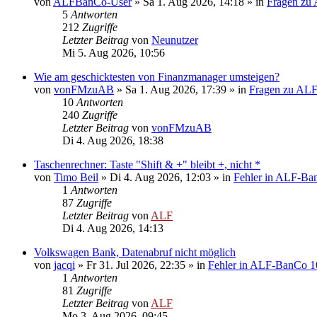
von
ALFBanCo-User
»
Sa 1. Aug 2026, 14:18
» in
Fragen zu
5
Antworten
212
Zugriffe
Letzter Beitrag
von
Neunutzer
Mi 5. Aug 2026, 10:56
Wie am geschicktesten von Finanzmanager umsteigen?
von
vonFMzuAB
»
Sa 1. Aug 2026, 17:39
» in
Fragen zu AL
10
Antworten
240
Zugriffe
Letzter Beitrag
von
vonFMzuAB
Di 4. Aug 2026, 18:38
Taschenrechner: Taste "Shift & +" bleibt +, nicht *
von
Timo Beil
»
Di 4. Aug 2026, 12:03
» in
Fehler in ALF-Ba
1
Antworten
87
Zugriffe
Letzter Beitrag
von
ALF
Di 4. Aug 2026, 14:13
Volkswagen Bank, Datenabruf nicht möglich
von
jacqi
»
Fr 31. Jul 2026, 22:35
» in
Fehler in ALF-BanCo 1
1
Antworten
81
Zugriffe
Letzter Beitrag
von
ALF
Mo 3. Aug 2026, 09:45