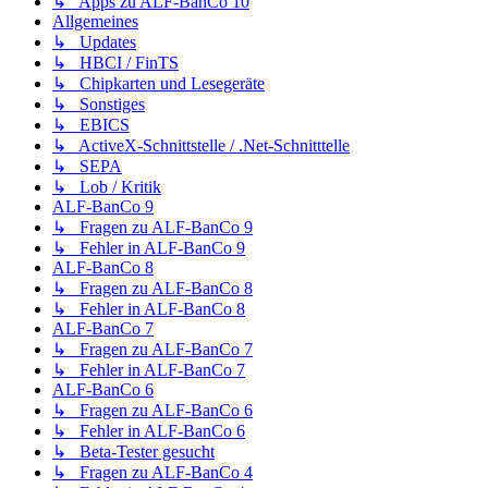
↳ Apps zu ALF-BanCo 10
Allgemeines
↳ Updates
↳ HBCI / FinTS
↳ Chipkarten und Lesegeräte
↳ Sonstiges
↳ EBICS
↳ ActiveX-Schnittstelle / .Net-Schnitttelle
↳ SEPA
↳ Lob / Kritik
ALF-BanCo 9
↳ Fragen zu ALF-BanCo 9
↳ Fehler in ALF-BanCo 9
ALF-BanCo 8
↳ Fragen zu ALF-BanCo 8
↳ Fehler in ALF-BanCo 8
ALF-BanCo 7
↳ Fragen zu ALF-BanCo 7
↳ Fehler in ALF-BanCo 7
ALF-BanCo 6
↳ Fragen zu ALF-BanCo 6
↳ Fehler in ALF-BanCo 6
↳ Beta-Tester gesucht
↳ Fragen zu ALF-BanCo 4