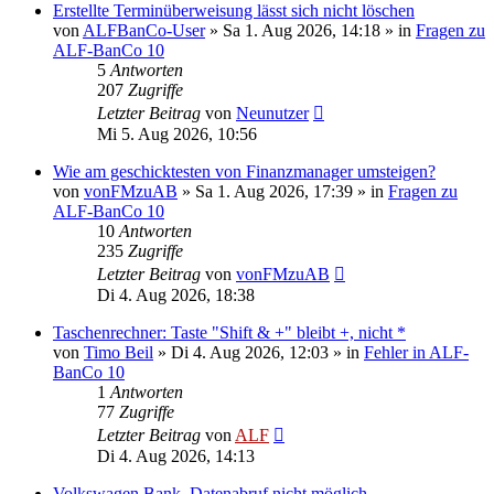
Erstellte Terminüberweisung lässt sich nicht löschen
von
ALFBanCo-User
»
Sa 1. Aug 2026, 14:18
» in
Fragen zu
ALF-BanCo 10
5
Antworten
207
Zugriffe
Letzter Beitrag
von
Neunutzer
Mi 5. Aug 2026, 10:56
Wie am geschicktesten von Finanzmanager umsteigen?
von
vonFMzuAB
»
Sa 1. Aug 2026, 17:39
» in
Fragen zu
ALF-BanCo 10
10
Antworten
235
Zugriffe
Letzter Beitrag
von
vonFMzuAB
Di 4. Aug 2026, 18:38
Taschenrechner: Taste "Shift & +" bleibt +, nicht *
von
Timo Beil
»
Di 4. Aug 2026, 12:03
» in
Fehler in ALF-
BanCo 10
1
Antworten
77
Zugriffe
Letzter Beitrag
von
ALF
Di 4. Aug 2026, 14:13
Volkswagen Bank, Datenabruf nicht möglich