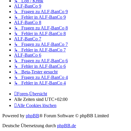
↳ Lob / Kritik
ALF-BanCo 9
↳ Fragen zu ALF-BanCo 9
↳ Fehler in ALF-BanCo 9
ALF-BanCo 8
↳ Fragen zu ALF-BanCo 8
↳ Fehler in ALF-BanCo 8
ALF-BanCo 7
↳ Fragen zu ALF-BanCo 7
↳ Fehler in ALF-BanCo 7
ALF-BanCo 6
↳ Fragen zu ALF-BanCo 6
↳ Fehler in ALF-BanCo 6
↳ Beta-Tester gesucht
↳ Fragen zu ALF-BanCo 4
↳ Fehler in ALF-BanCo 4
Foren-Übersicht
Alle Zeiten sind
UTC+02:00
Alle Cookies löschen
Powered by
phpBB
® Forum Software © phpBB Limited
Deutsche Übersetzung durch
phpBB.de