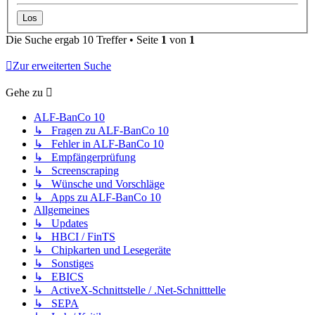
Die Suche ergab 10 Treffer • Seite
1
von
1
Zur erweiterten Suche
Gehe zu
ALF-BanCo 10
↳ Fragen zu ALF-BanCo 10
↳ Fehler in ALF-BanCo 10
↳ Empfängerprüfung
↳ Screenscraping
↳ Wünsche und Vorschläge
↳ Apps zu ALF-BanCo 10
Allgemeines
↳ Updates
↳ HBCI / FinTS
↳ Chipkarten und Lesegeräte
↳ Sonstiges
↳ EBICS
↳ ActiveX-Schnittstelle / .Net-Schnitttelle
↳ SEPA