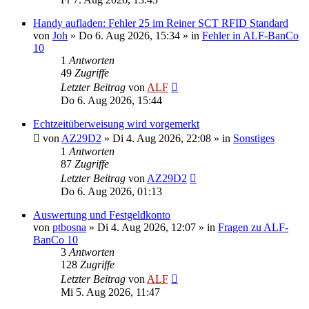
Handy aufladen: Fehler 25 im Reiner SCT RFID Standard
von
Joh
»
Do 6. Aug 2026, 15:34
» in
Fehler in ALF-BanCo
10
1
Antworten
49
Zugriffe
Letzter Beitrag
von
ALF
Do 6. Aug 2026, 15:44
Echtzeitüberweisung wird vorgemerkt
von
AZ29D2
»
Di 4. Aug 2026, 22:08
» in
Sonstiges
1
Antworten
87
Zugriffe
Letzter Beitrag
von
AZ29D2
Do 6. Aug 2026, 01:13
Auswertung und Festgeldkonto
von
ptbosna
»
Di 4. Aug 2026, 12:07
» in
Fragen zu ALF-
BanCo 10
3
Antworten
128
Zugriffe
Letzter Beitrag
von
ALF
Mi 5. Aug 2026, 11:47