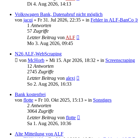
Di 4. Aug 2026, 14:13
Volkswagen Bank, Datenabruf nicht möglich
von
jacqi
»
Fr 31. Jul 2026, 22:35
» in
Fehler in ALF-BanCo 1
1
Antworten
57
Zugriffe
Letzter Beitrag
von
ALF
Mo 3. Aug 2026, 09:45
N26 ALF-WebScraping
von
McHorb
»
Mi 15. Apr 2026, 18:32
» in
Screenscraping
12
Antworten
2745
Zugriffe
Letzter Beitrag
von
alexj
So 2. Aug 2026, 16:33
Bank kostenfrei
von
flotte
»
Fr 10. Okt 2025, 15:13
» in
Sonstiges
2
Antworten
3064
Zugriffe
Letzter Beitrag
von
flotte
Sa 1. Aug 2026, 10:36
Alte Mitteilung von ALF