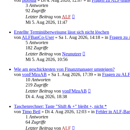
von
ptbosna
»
Di 4. Aug 2026, 12:07
» in
Fragen zu ALF-Ban
3
Antworten
92
Zugriffe
Letzter Beitrag
von
ALF
Mi 5. Aug 2026, 11:47
Erstellte Terminüberweisung lässt sich nicht löschen
von
ALFBanCo-User
»
Sa 1. Aug 2026, 14:18
» in
Fragen zu
5
Antworten
182
Zugriffe
Letzter Beitrag
von
Neunutzer
Mi 5. Aug 2026, 10:56
Wie am geschicktesten von Finanzmanager umsteigen?
von
vonFMzuAB
»
Sa 1. Aug 2026, 17:39
» in
Fragen zu AL
10
Antworten
219
Zugriffe
Letzter Beitrag
von
vonFMzuAB
Di 4. Aug 2026, 18:38
Taschenrechner: Taste "Shift & +" bleibt +, nicht *
von
Timo Beil
»
Di 4. Aug 2026, 12:03
» in
Fehler in ALF-Ba
1
Antworten
64
Zugriffe
Letzter Beitrag
von
ALF