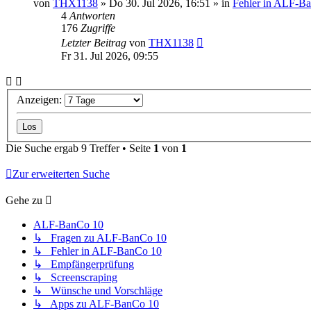
von
THX1138
»
Do 30. Jul 2026, 16:51
» in
Fehler in ALF-B
4
Antworten
176
Zugriffe
Letzter Beitrag
von
THX1138
Fr 31. Jul 2026, 09:55
Anzeigen:
Die Suche ergab 9 Treffer • Seite
1
von
1
Zur erweiterten Suche
Gehe zu
ALF-BanCo 10
↳ Fragen zu ALF-BanCo 10
↳ Fehler in ALF-BanCo 10
↳ Empfängerprüfung
↳ Screenscraping
↳ Wünsche und Vorschläge
↳ Apps zu ALF-BanCo 10