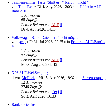
Taschenrechner: Taste "Shift & +" bleibt +, nicht *
von
Timo Beil
»
Di 4. Aug 2026, 12:03
» in
Fehler in ALF-
BanCo 10
1
Antworten
65
Zugriffe
Letzter Beitrag
von
ALF
Di 4. Aug 2026, 14:13
Volkswagen Bank, Datenabruf nicht möglich
von
jacqi
»
Fr 31. Jul 2026, 22:35
» in
Fehler in ALF-BanCo
10
1
Antworten
57
Zugriffe
Letzter Beitrag
von
ALF
Mo 3. Aug 2026, 09:45
N26 ALF-WebScraping
von
McHorb
»
Mi 15. Apr 2026, 18:32
» in
Screenscraping
12
Antworten
2746
Zugriffe
Letzter Beitrag
von
alexj
So 2. Aug 2026, 16:33
Bank kostenfrei