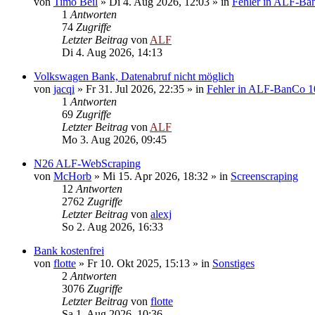
von
Timo Beil
»
Di 4. Aug 2026, 12:03
» in
Fehler in ALF-Ba
1
Antworten
74
Zugriffe
Letzter Beitrag
von
ALF
Di 4. Aug 2026, 14:13
Volkswagen Bank, Datenabruf nicht möglich
von
jacqi
»
Fr 31. Jul 2026, 22:35
» in
Fehler in ALF-BanCo 1
1
Antworten
69
Zugriffe
Letzter Beitrag
von
ALF
Mo 3. Aug 2026, 09:45
N26 ALF-WebScraping
von
McHorb
»
Mi 15. Apr 2026, 18:32
» in
Screenscraping
12
Antworten
2762
Zugriffe
Letzter Beitrag
von
alexj
So 2. Aug 2026, 16:33
Bank kostenfrei
von
flotte
»
Fr 10. Okt 2025, 15:13
» in
Sonstiges
2
Antworten
3076
Zugriffe
Letzter Beitrag
von
flotte
Sa 1. Aug 2026, 10:36