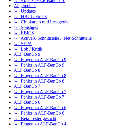
↳ Apps zu ALF-BanCo 10
Allgemeines
↳ Updates
↳ HBCI / FinTS
↳ Chipkarten und Lesegeräte
↳ Sonstiges
↳ EBICS
↳ ActiveX-Schnittstelle / .Net-Schnitttelle
↳ SEPA
↳ Lob / Kritik
ALF-BanCo 9
↳ Fragen zu ALF-BanCo 9
↳ Fehler in ALF-BanCo 9
ALF-BanCo 8
↳ Fragen zu ALF-BanCo 8
↳ Fehler in ALF-BanCo 8
ALF-BanCo 7
↳ Fragen zu ALF-BanCo 7
↳ Fehler in ALF-BanCo 7
ALF-BanCo 6
↳ Fragen zu ALF-BanCo 6
↳ Fehler in ALF-BanCo 6
↳ Beta-Tester gesucht
↳ Fragen zu ALF-BanCo 4