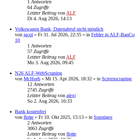
1
Antworten
64
Zugriffe
Letzter Beitrag
von
ALF
Di 4. Aug 2026, 14:13
Volkswagen Bank, Datenabruf nicht möglich
von
jacqi
»
Fr 31. Jul 2026, 22:35
» in
Fehler in ALF-BanCo
10
1
Antworten
57
Zugriffe
Letzter Beitrag
von
ALF
Mo 3. Aug 2026, 09:45
N26 ALF-WebScraping
von
McHorb
»
Mi 15. Apr 2026, 18:32
» in
Screenscraping
12
Antworten
2745
Zugriffe
Letzter Beitrag
von
alexj
So 2. Aug 2026, 16:33
Bank kostenfrei
von
flotte
»
Fr 10. Okt 2025, 15:13
» in
Sonstiges
2
Antworten
3063
Zugriffe
Letzter Beitrag
von
flotte