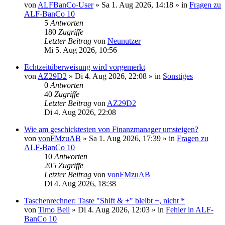
von
ALFBanCo-User
»
Sa 1. Aug 2026, 14:18
» in
Fragen zu
ALF-BanCo 10
5
Antworten
180
Zugriffe
Letzter Beitrag
von
Neunutzer
Mi 5. Aug 2026, 10:56
Echtzeitüberweisung wird vorgemerkt
von
AZ29D2
»
Di 4. Aug 2026, 22:08
» in
Sonstiges
0
Antworten
40
Zugriffe
Letzter Beitrag
von
AZ29D2
Di 4. Aug 2026, 22:08
Wie am geschicktesten von Finanzmanager umsteigen?
von
vonFMzuAB
»
Sa 1. Aug 2026, 17:39
» in
Fragen zu
ALF-BanCo 10
10
Antworten
205
Zugriffe
Letzter Beitrag
von
vonFMzuAB
Di 4. Aug 2026, 18:38
Taschenrechner: Taste "Shift & +" bleibt +, nicht *
von
Timo Beil
»
Di 4. Aug 2026, 12:03
» in
Fehler in ALF-
BanCo 10