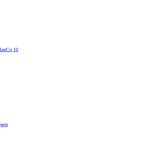
BanCo 10
egen