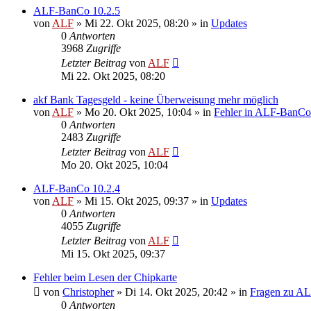
ALF-BanCo 10.2.5
von
ALF
»
Mi 22. Okt 2025, 08:20
» in
Updates
0
Antworten
3968
Zugriffe
Letzter Beitrag
von
ALF
Mi 22. Okt 2025, 08:20
akf Bank Tagesgeld - keine Überweisung mehr möglich
von
ALF
»
Mo 20. Okt 2025, 10:04
» in
Fehler in ALF-BanCo
0
Antworten
2483
Zugriffe
Letzter Beitrag
von
ALF
Mo 20. Okt 2025, 10:04
ALF-BanCo 10.2.4
von
ALF
»
Mi 15. Okt 2025, 09:37
» in
Updates
0
Antworten
4055
Zugriffe
Letzter Beitrag
von
ALF
Mi 15. Okt 2025, 09:37
Fehler beim Lesen der Chipkarte
von
Christopher
»
Di 14. Okt 2025, 20:42
» in
Fragen zu A
0
Antworten