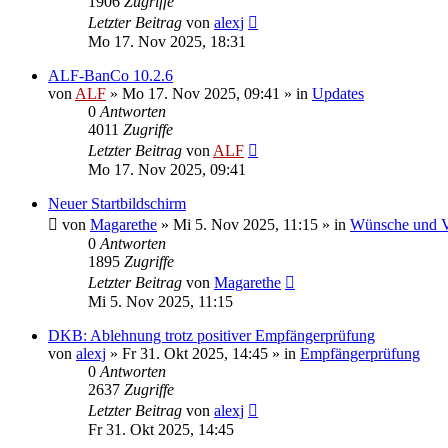
1906
Zugriffe
Letzter Beitrag
von
alexj
Mo 17. Nov 2025, 18:31
ALF-BanCo 10.2.6
von
ALF
»
Mo 17. Nov 2025, 09:41
» in
Updates
0
Antworten
4011
Zugriffe
Letzter Beitrag
von
ALF
Mo 17. Nov 2025, 09:41
Neuer Startbildschirm
von
Magarethe
»
Mi 5. Nov 2025, 11:15
» in
Wünsche und V
0
Antworten
1895
Zugriffe
Letzter Beitrag
von
Magarethe
Mi 5. Nov 2025, 11:15
DKB: Ablehnung trotz positiver Empfängerprüfung
von
alexj
»
Fr 31. Okt 2025, 14:45
» in
Empfängerprüfung
0
Antworten
2637
Zugriffe
Letzter Beitrag
von
alexj
Fr 31. Okt 2025, 14:45