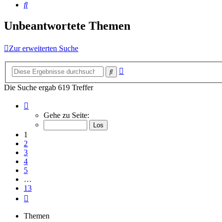
Suche
Unbeantwortete Themen
Zur erweiterten Suche
Erweiterte
Suche
Suche
Die Suche ergab 619 Treffer
Seite
1
Gehe zu Seite:
von
13
1
2
3
4
5
…
13
Nächste
Themen