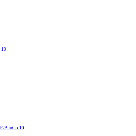
 10
LF-BanCo 10