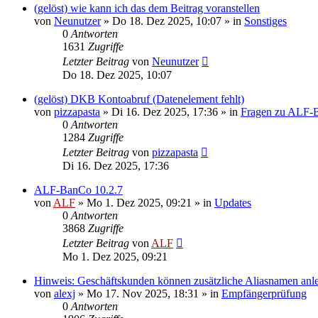
(gelöst) wie kann ich das dem Beitrag voranstellen
von
Neunutzer
»
Do 18. Dez 2025, 10:07
» in
Sonstiges
0
Antworten
1631
Zugriffe
Letzter Beitrag
von
Neunutzer
Do 18. Dez 2025, 10:07
(gelöst) DKB Kontoabruf (Datenelement fehlt)
von
pizzapasta
»
Di 16. Dez 2025, 17:36
» in
Fragen zu ALF-
0
Antworten
1284
Zugriffe
Letzter Beitrag
von
pizzapasta
Di 16. Dez 2025, 17:36
ALF-BanCo 10.2.7
von
ALF
»
Mo 1. Dez 2025, 09:21
» in
Updates
0
Antworten
3868
Zugriffe
Letzter Beitrag
von
ALF
Mo 1. Dez 2025, 09:21
Hinweis: Geschäftskunden können zusätzliche Aliasnamen anl
von
alexj
»
Mo 17. Nov 2025, 18:31
» in
Empfängerprüfung
0
Antworten