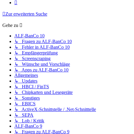
Nächste
Zur erweiterten Suche
Gehe zu
ALF-BanCo 10
↳ Fragen zu ALF-BanCo 10
↳ Fehler in ALF-BanCo 10
↳ Empfängerprüfung
↳ Screenscraping
↳ Wünsche und Vorschläge
↳ Apps zu ALF-BanCo 10
Allgemeines
↳ Updates
↳ HBCI / FinTS
↳ Chipkarten und Lesegeräte
↳ Sonstiges
↳ EBICS
↳ ActiveX-Schnittstelle / .Net-Schnitttelle
↳ SEPA
↳ Lob / Kritik
ALF-BanCo 9
↳ Fragen zu ALF-BanCo 9