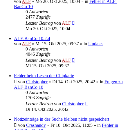
von
ALF
»
Mo 20. Okt 2025, 10:04
» in
Fehler in ALF-
BanCo 10
0
Antworten
2477
Zugriffe
Letzter Beitrag
von
ALF
Mo 20. Okt 2025, 10:04
ALF-BanCo 10.2.4
von
ALF
»
Mi 15. Okt 2025, 09:37
» in
Updates
0
Antworten
4046
Zugriffe
Letzter Beitrag
von
ALF
Mi 15. Okt 2025, 09:37
Fehler beim Lesen der Chipkarte
von
Christopher
»
Di 14. Okt 2025, 20:42
» in
Fragen zu
ALF-BanCo 10
0
Antworten
1703
Zugriffe
Letzter Beitrag
von
Christopher
Di 14. Okt 2025, 20:42
Notizeinträge in der Suche bleiben nicht gespeichert
von
Crashandy
»
Fr 10. Okt 2025, 11:05
» in
Fehler in