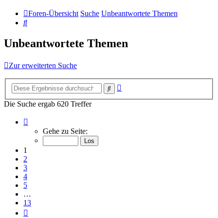
Foren-Übersicht
Suche
Unbeantwortete Themen
Suche
Unbeantwortete Themen
Zur erweiterten Suche
Erweiterte
Suche
Suche
Die Suche ergab 620 Treffer
Seite
1
Gehe zu Seite:
von
13
1
2
3
4
5
…
13
Nächste