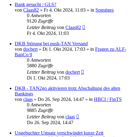
Bank gesucht / GLS?
von
Claas82
»
Fr 4. Okt 2024, 11:03
» in
Sonstiges
0
Antworten
9120
Zugriffe
Letzter Beitrag
von
Claas82
Fr 4. Okt 2024, 11:03
DKB Störung bei push-TAN Versand
von
docbert
»
Di 1. Okt 2024, 17:03
» in
Fragen zu ALF-
BanCo 9
0
Antworten
5880
Zugriffe
Letzter Beitrag
von
docbert
Di 1. Okt 2024, 17:03
DKB - TAN2go aktivieren trotz Abschaltung des alten
Bankings
von
claas
»
Do 26. Sep 2024, 14:47
» in
HBCI / FinTS
0
Antworten
9885
Zugriffe
Letzter Beitrag
von
claas
Do 26. Sep 2024, 14:47
Ungebuchter Umsatz verschwindet kurze Zeit