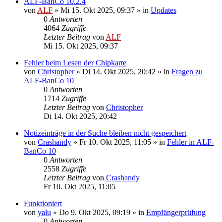
ALF-BanCo 10.2.4
von
ALF
»
Mi 15. Okt 2025, 09:37
» in
Updates
0
Antworten
4064
Zugriffe
Letzter Beitrag
von
ALF
Mi 15. Okt 2025, 09:37
Fehler beim Lesen der Chipkarte
von
Christopher
»
Di 14. Okt 2025, 20:42
» in
Fragen zu
ALF-BanCo 10
0
Antworten
1714
Zugriffe
Letzter Beitrag
von
Christopher
Di 14. Okt 2025, 20:42
Notizeinträge in der Suche bleiben nicht gespeichert
von
Crashandy
»
Fr 10. Okt 2025, 11:05
» in
Fehler in ALF-
BanCo 10
0
Antworten
2558
Zugriffe
Letzter Beitrag
von
Crashandy
Fr 10. Okt 2025, 11:05
Funktioniert
von
yalu
»
Do 9. Okt 2025, 09:19
» in
Empfängerprüfung
0
Antworten