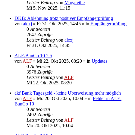
Letzter Beitrag
von
Magarethe
Mi 5. Nov 2025, 11:15
DKB: Ablehnung trotz positiver Empfängerprüfung
von
alexj
»
Fr 31. Okt 2025, 14:45
» in
Empfängerprüfung
0
Antworten
2647
Zugriffe
Letzter Beitrag
von
alexj
Fr 31. Okt 2025, 14:45
ALF-BanCo 10.2.5
von
ALF
»
Mi 22. Okt 2025, 08:20
» in
Updates
0
Antworten
3976
Zugriffe
Letzter Beitrag
von
ALF
Mi 22. Okt 2025, 08:20
akf Bank Tagesgeld - keine Überweisung mehr möglich
von
ALF
»
Mo 20. Okt 2025, 10:04
» in
Fehler in ALF-
BanCo 10
0
Antworten
2492
Zugriffe
Letzter Beitrag
von
ALF
Mo 20. Okt 2025, 10:04