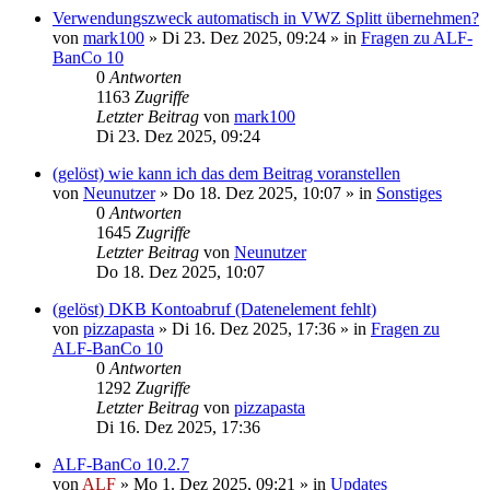
Verwendungszweck automatisch in VWZ Splitt übernehmen?
von
mark100
»
Di 23. Dez 2025, 09:24
» in
Fragen zu ALF-
BanCo 10
0
Antworten
1163
Zugriffe
Letzter Beitrag
von
mark100
Di 23. Dez 2025, 09:24
(gelöst) wie kann ich das dem Beitrag voranstellen
von
Neunutzer
»
Do 18. Dez 2025, 10:07
» in
Sonstiges
0
Antworten
1645
Zugriffe
Letzter Beitrag
von
Neunutzer
Do 18. Dez 2025, 10:07
(gelöst) DKB Kontoabruf (Datenelement fehlt)
von
pizzapasta
»
Di 16. Dez 2025, 17:36
» in
Fragen zu
ALF-BanCo 10
0
Antworten
1292
Zugriffe
Letzter Beitrag
von
pizzapasta
Di 16. Dez 2025, 17:36
ALF-BanCo 10.2.7
von
ALF
»
Mo 1. Dez 2025, 09:21
» in
Updates