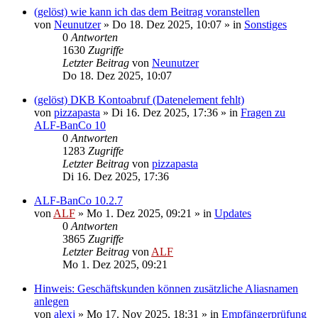
(gelöst) wie kann ich das dem Beitrag voranstellen
von
Neunutzer
»
Do 18. Dez 2025, 10:07
» in
Sonstiges
0
Antworten
1630
Zugriffe
Letzter Beitrag
von
Neunutzer
Do 18. Dez 2025, 10:07
(gelöst) DKB Kontoabruf (Datenelement fehlt)
von
pizzapasta
»
Di 16. Dez 2025, 17:36
» in
Fragen zu
ALF-BanCo 10
0
Antworten
1283
Zugriffe
Letzter Beitrag
von
pizzapasta
Di 16. Dez 2025, 17:36
ALF-BanCo 10.2.7
von
ALF
»
Mo 1. Dez 2025, 09:21
» in
Updates
0
Antworten
3865
Zugriffe
Letzter Beitrag
von
ALF
Mo 1. Dez 2025, 09:21
Hinweis: Geschäftskunden können zusätzliche Aliasnamen
anlegen
von
alexj
»
Mo 17. Nov 2025, 18:31
» in
Empfängerprüfung