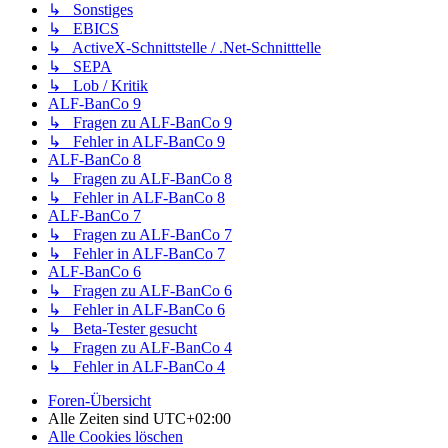
↳ Sonstiges
↳ EBICS
↳ ActiveX-Schnittstelle / .Net-Schnitttelle
↳ SEPA
↳ Lob / Kritik
ALF-BanCo 9
↳ Fragen zu ALF-BanCo 9
↳ Fehler in ALF-BanCo 9
ALF-BanCo 8
↳ Fragen zu ALF-BanCo 8
↳ Fehler in ALF-BanCo 8
ALF-BanCo 7
↳ Fragen zu ALF-BanCo 7
↳ Fehler in ALF-BanCo 7
ALF-BanCo 6
↳ Fragen zu ALF-BanCo 6
↳ Fehler in ALF-BanCo 6
↳ Beta-Tester gesucht
↳ Fragen zu ALF-BanCo 4
↳ Fehler in ALF-BanCo 4
Foren-Übersicht
Alle Zeiten sind
UTC+02:00
Alle Cookies löschen