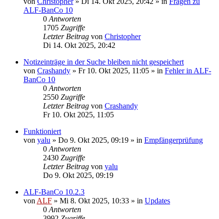
von
Christopher
»
Di 14. Okt 2025, 20:42
» in
Fragen zu
ALF-BanCo 10
0
Antworten
1705
Zugriffe
Letzter Beitrag
von
Christopher
Di 14. Okt 2025, 20:42
Notizeinträge in der Suche bleiben nicht gespeichert
von
Crashandy
»
Fr 10. Okt 2025, 11:05
» in
Fehler in ALF-
BanCo 10
0
Antworten
2550
Zugriffe
Letzter Beitrag
von
Crashandy
Fr 10. Okt 2025, 11:05
Funktioniert
von
yalu
»
Do 9. Okt 2025, 09:19
» in
Empfängerprüfung
0
Antworten
2430
Zugriffe
Letzter Beitrag
von
yalu
Do 9. Okt 2025, 09:19
ALF-BanCo 10.2.3
von
ALF
»
Mi 8. Okt 2025, 10:33
» in
Updates
0
Antworten
3992
Zugriffe