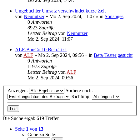
Do 26. Sep 2024, 14:47
Ungebuchter Umsatz verschwindet kurze Zeit
von
Neunutzer
»
Mo 2. Sep 2024, 11:07
» in
Sonstiges
0
Antworten
8923
Zugriffe
Letzter Beitrag
von
Neunutzer
Mo 2. Sep 2024, 11:07
ALF-BanCo 10 Beta-Test
von
ALF
»
Mo 2. Sep 2024, 09:56
» in
Beta-Tester gesucht
0
Antworten
11973
Zugriffe
Letzter Beitrag
von
ALF
Mo 2. Sep 2024, 09:56
Anzeigen:
Sortiere nach:
Richtung:
Die Suche ergab 619 Treffer
Seite
1
von
13
Gehe zu Seite: