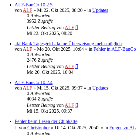
ALF-BanCo 10.2.5
von
ALF
»
Mi 22. Okt 2025, 08:20
» in
Updates
0
Antworten
3952
Zugriffe
Letzter Beitrag
von
ALF
Mi 22. Okt 2025, 08:20
akf Bank Tagesgeld - keine Überweisung mehr möglich
von
ALF
»
Mo 20. Okt 2025, 10:04
» in
Fehler in ALF-BanCo
0
Antworten
2476
Zugriffe
Letzter Beitrag
von
ALF
Mo 20. Okt 2025, 10:04
ALF-BanCo 10.2.4
von
ALF
»
Mi 15. Okt 2025, 09:37
» in
Updates
0
Antworten
4034
Zugriffe
Letzter Beitrag
von
ALF
Mi 15. Okt 2025, 09:37
Fehler beim Lesen der Chipkarte
von
Christopher
»
Di 14. Okt 2025, 20:42
» in
Fragen zu A
0
Antworten