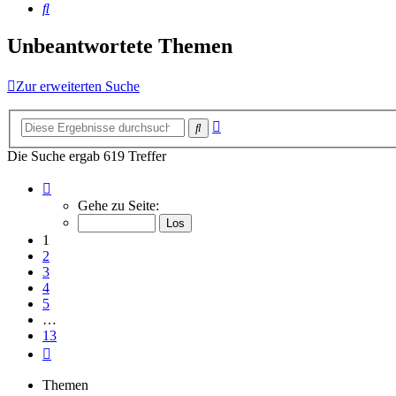
Suche
Unbeantwortete Themen
Zur erweiterten Suche
Erweiterte
Suche
Suche
Die Suche ergab 619 Treffer
Seite
1
Gehe zu Seite:
von
13
1
2
3
4
5
…
13
Nächste
Themen