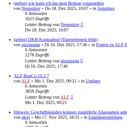
(gelöst) wie kann ich das dem Beitrag voranstellen
von
Neunutzer
»
Do 18. Dez 2025, 10:07
» in
Sonstiges
0
Antworten
1623
Zugriffe
Letzter Beitrag
von
Neunutzer
Do 18. Dez 2025, 10:07
(gelöst) DKB Kontoabruf (Datenelement fehlt)
von
pizzapasta
»
Di 16. Dez 2025, 17:36
» in
Fragen zu ALF-
0
Antworten
1278
Zugriffe
Letzter Beitrag
von
pizzapasta
Di 16. Dez 2025, 17:36
ALF-BanCo 10.2.7
von
ALF
»
Mo 1. Dez 2025, 09:21
» in
Updates
0
Antworten
3858
Zugriffe
Letzter Beitrag
von
ALF
Mo 1. Dez 2025, 09:21
Hinweis: Geschäftskunden können zusätzliche Aliasnamen anl
von
alexj
»
Mo 17. Nov 2025, 18:31
» in
Empfängerprüfung
0
Antworten