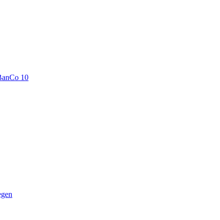
BanCo 10
egen