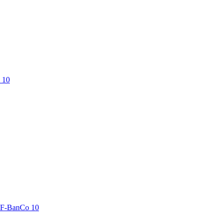
 10
LF-BanCo 10