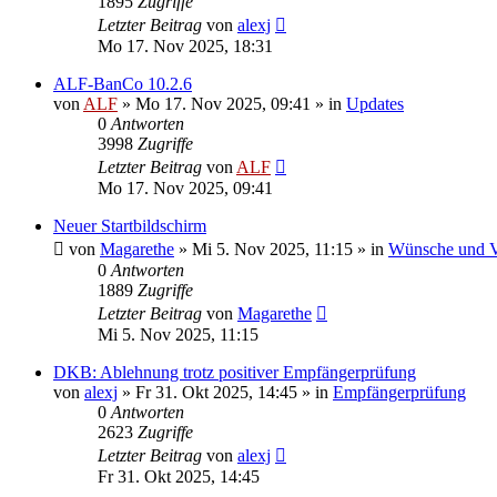
1895
Zugriffe
Letzter Beitrag
von
alexj
Mo 17. Nov 2025, 18:31
ALF-BanCo 10.2.6
von
ALF
»
Mo 17. Nov 2025, 09:41
» in
Updates
0
Antworten
3998
Zugriffe
Letzter Beitrag
von
ALF
Mo 17. Nov 2025, 09:41
Neuer Startbildschirm
von
Magarethe
»
Mi 5. Nov 2025, 11:15
» in
Wünsche und V
0
Antworten
1889
Zugriffe
Letzter Beitrag
von
Magarethe
Mi 5. Nov 2025, 11:15
DKB: Ablehnung trotz positiver Empfängerprüfung
von
alexj
»
Fr 31. Okt 2025, 14:45
» in
Empfängerprüfung
0
Antworten
2623
Zugriffe
Letzter Beitrag
von
alexj
Fr 31. Okt 2025, 14:45