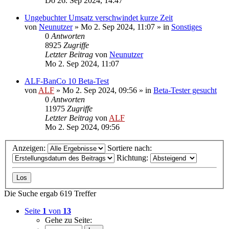
Do 26. Sep 2024, 14:47
Ungebuchter Umsatz verschwindet kurze Zeit
von
Neunutzer
»
Mo 2. Sep 2024, 11:07
» in
Sonstiges
0
Antworten
8925
Zugriffe
Letzter Beitrag
von
Neunutzer
Mo 2. Sep 2024, 11:07
ALF-BanCo 10 Beta-Test
von
ALF
»
Mo 2. Sep 2024, 09:56
» in
Beta-Tester gesucht
0
Antworten
11975
Zugriffe
Letzter Beitrag
von
ALF
Mo 2. Sep 2024, 09:56
Anzeigen:
Sortiere nach:
Richtung:
Die Suche ergab 619 Treffer
Seite
1
von
13
Gehe zu Seite: