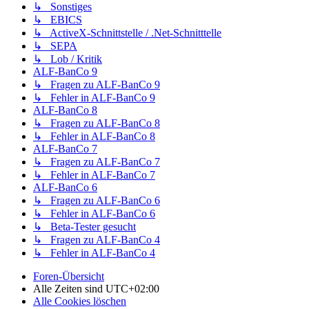
↳ Sonstiges
↳ EBICS
↳ ActiveX-Schnittstelle / .Net-Schnitttelle
↳ SEPA
↳ Lob / Kritik
ALF-BanCo 9
↳ Fragen zu ALF-BanCo 9
↳ Fehler in ALF-BanCo 9
ALF-BanCo 8
↳ Fragen zu ALF-BanCo 8
↳ Fehler in ALF-BanCo 8
ALF-BanCo 7
↳ Fragen zu ALF-BanCo 7
↳ Fehler in ALF-BanCo 7
ALF-BanCo 6
↳ Fragen zu ALF-BanCo 6
↳ Fehler in ALF-BanCo 6
↳ Beta-Tester gesucht
↳ Fragen zu ALF-BanCo 4
↳ Fehler in ALF-BanCo 4
Foren-Übersicht
Alle Zeiten sind
UTC+02:00
Alle Cookies löschen