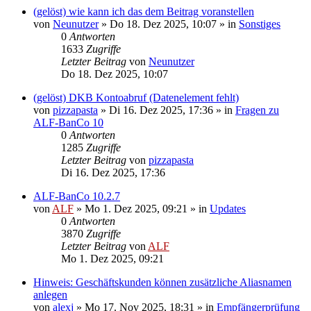
(gelöst) wie kann ich das dem Beitrag voranstellen
von
Neunutzer
»
Do 18. Dez 2025, 10:07
» in
Sonstiges
0
Antworten
1633
Zugriffe
Letzter Beitrag
von
Neunutzer
Do 18. Dez 2025, 10:07
(gelöst) DKB Kontoabruf (Datenelement fehlt)
von
pizzapasta
»
Di 16. Dez 2025, 17:36
» in
Fragen zu
ALF-BanCo 10
0
Antworten
1285
Zugriffe
Letzter Beitrag
von
pizzapasta
Di 16. Dez 2025, 17:36
ALF-BanCo 10.2.7
von
ALF
»
Mo 1. Dez 2025, 09:21
» in
Updates
0
Antworten
3870
Zugriffe
Letzter Beitrag
von
ALF
Mo 1. Dez 2025, 09:21
Hinweis: Geschäftskunden können zusätzliche Aliasnamen
anlegen
von
alexj
»
Mo 17. Nov 2025, 18:31
» in
Empfängerprüfung