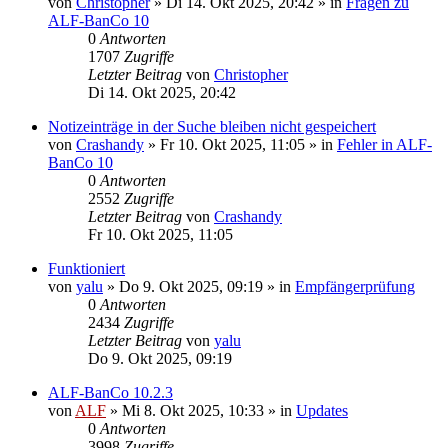
von
Christopher
»
Di 14. Okt 2025, 20:42
» in
Fragen zu
ALF-BanCo 10
0
Antworten
1707
Zugriffe
Letzter Beitrag
von
Christopher
Di 14. Okt 2025, 20:42
Notizeinträge in der Suche bleiben nicht gespeichert
von
Crashandy
»
Fr 10. Okt 2025, 11:05
» in
Fehler in ALF-
BanCo 10
0
Antworten
2552
Zugriffe
Letzter Beitrag
von
Crashandy
Fr 10. Okt 2025, 11:05
Funktioniert
von
yalu
»
Do 9. Okt 2025, 09:19
» in
Empfängerprüfung
0
Antworten
2434
Zugriffe
Letzter Beitrag
von
yalu
Do 9. Okt 2025, 09:19
ALF-BanCo 10.2.3
von
ALF
»
Mi 8. Okt 2025, 10:33
» in
Updates
0
Antworten
3998
Zugriffe