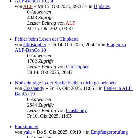
ALF-BanCo 10.2.4
von
ALF
»
Mi 15. Okt 2025, 09:37
» in
Updates
0
Antworten
4043
Zugriffe
Letzter Beitrag
von
ALF
Mi 15. Okt 2025, 09:37
Fehler beim Lesen der Chipkarte
von
Christopher
»
Di 14. Okt 2025, 20:42
» in
Fragen zu
ALF-BanCo 10
0
Antworten
1702
Zugriffe
Letzter Beitrag
von
Christopher
Di 14. Okt 2025, 20:42
Notizeinträge in der Suche bleiben nicht gespeichert
von
Crashandy
»
Fr 10. Okt 2025, 11:05
» in
Fehler in ALF-
BanCo 10
0
Antworten
2544
Zugriffe
Letzter Beitrag
von
Crashandy
Fr 10. Okt 2025, 11:05
Funktioniert
von
yalu
»
Do 9. Okt 2025, 09:19
» in
Empfängerprüfung
0
Antworten