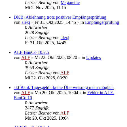
Letzter Beitrag
von
Magarethe
Mi 5. Nov 2025, 11:15
DKB: Ablehnung trotz positiver Empfängerprüfung
von
alexj
»
Fr 31. Okt 2025, 14:45
» in
Empfängerprüfung
0
Antworten
2628
Zugriffe
Letzter Beitrag
von
alexj
Fr 31. Okt 2025, 14:45
ALF-BanCo 10.2.5
von
ALF
»
Mi 22. Okt 2025, 08:20
» in
Updates
0
Antworten
3959
Zugriffe
Letzter Beitrag
von
ALF
Mi 22. Okt 2025, 08:20
akf Bank Tagesgeld - keine Überweisung mehr möglich
von
ALF
»
Mo 20. Okt 2025, 10:04
» in
Fehler in ALF-
BanCo 10
0
Antworten
2477
Zugriffe
Letzter Beitrag
von
ALF
Mo 20. Okt 2025, 10:04