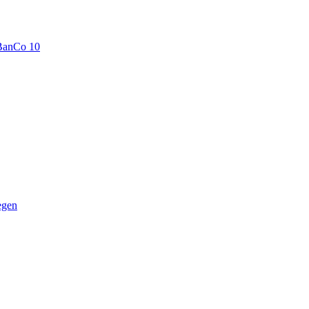
BanCo 10
egen