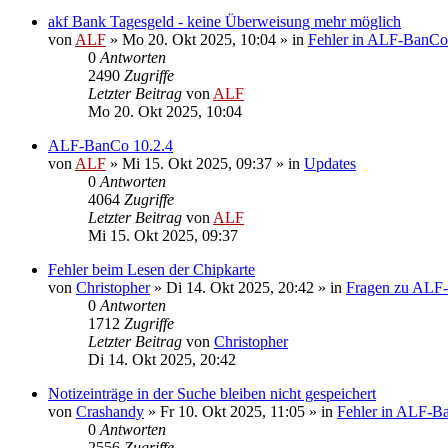
akf Bank Tagesgeld - keine Überweisung mehr möglich
von
ALF
»
Mo 20. Okt 2025, 10:04
» in
Fehler in ALF-BanCo
0
Antworten
2490
Zugriffe
Letzter Beitrag
von
ALF
Mo 20. Okt 2025, 10:04
ALF-BanCo 10.2.4
von
ALF
»
Mi 15. Okt 2025, 09:37
» in
Updates
0
Antworten
4064
Zugriffe
Letzter Beitrag
von
ALF
Mi 15. Okt 2025, 09:37
Fehler beim Lesen der Chipkarte
von
Christopher
»
Di 14. Okt 2025, 20:42
» in
Fragen zu ALF
0
Antworten
1712
Zugriffe
Letzter Beitrag
von
Christopher
Di 14. Okt 2025, 20:42
Notizeinträge in der Suche bleiben nicht gespeichert
von
Crashandy
»
Fr 10. Okt 2025, 11:05
» in
Fehler in ALF-B
0
Antworten
2556
Zugriffe