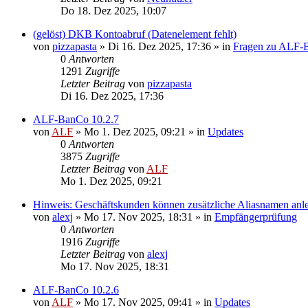
Do 18. Dez 2025, 10:07
(gelöst) DKB Kontoabruf (Datenelement fehlt)
von
pizzapasta
»
Di 16. Dez 2025, 17:36
» in
Fragen zu ALF-
0
Antworten
1291
Zugriffe
Letzter Beitrag
von
pizzapasta
Di 16. Dez 2025, 17:36
ALF-BanCo 10.2.7
von
ALF
»
Mo 1. Dez 2025, 09:21
» in
Updates
0
Antworten
3875
Zugriffe
Letzter Beitrag
von
ALF
Mo 1. Dez 2025, 09:21
Hinweis: Geschäftskunden können zusätzliche Aliasnamen anl
von
alexj
»
Mo 17. Nov 2025, 18:31
» in
Empfängerprüfung
0
Antworten
1916
Zugriffe
Letzter Beitrag
von
alexj
Mo 17. Nov 2025, 18:31
ALF-BanCo 10.2.6
von
ALF
»
Mo 17. Nov 2025, 09:41
» in
Updates