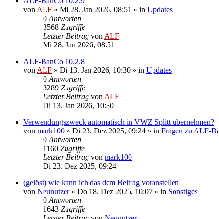
ALF-BanCo 10.2.9
von
ALF
»
Mi 28. Jan 2026, 08:51
» in
Updates
0
Antworten
3568
Zugriffe
Letzter Beitrag
von
ALF
Mi 28. Jan 2026, 08:51
ALF-BanCo 10.2.8
von
ALF
»
Di 13. Jan 2026, 10:30
» in
Updates
0
Antworten
3289
Zugriffe
Letzter Beitrag
von
ALF
Di 13. Jan 2026, 10:30
Verwendungszweck automatisch in VWZ Splitt übernehmen?
von
mark100
»
Di 23. Dez 2025, 09:24
» in
Fragen zu ALF-B
0
Antworten
1160
Zugriffe
Letzter Beitrag
von
mark100
Di 23. Dez 2025, 09:24
(gelöst) wie kann ich das dem Beitrag voranstellen
von
Neunutzer
»
Do 18. Dez 2025, 10:07
» in
Sonstiges
0
Antworten
1643
Zugriffe
Letzter Beitrag
von
Neunutzer