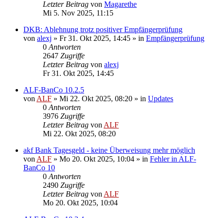
Letzter Beitrag
von
Magarethe
Mi 5. Nov 2025, 11:15
DKB: Ablehnung trotz positiver Empfängerprüfung
von
alexj
»
Fr 31. Okt 2025, 14:45
» in
Empfängerprüfung
0
Antworten
2647
Zugriffe
Letzter Beitrag
von
alexj
Fr 31. Okt 2025, 14:45
ALF-BanCo 10.2.5
von
ALF
»
Mi 22. Okt 2025, 08:20
» in
Updates
0
Antworten
3976
Zugriffe
Letzter Beitrag
von
ALF
Mi 22. Okt 2025, 08:20
akf Bank Tagesgeld - keine Überweisung mehr möglich
von
ALF
»
Mo 20. Okt 2025, 10:04
» in
Fehler in ALF-
BanCo 10
0
Antworten
2490
Zugriffe
Letzter Beitrag
von
ALF
Mo 20. Okt 2025, 10:04