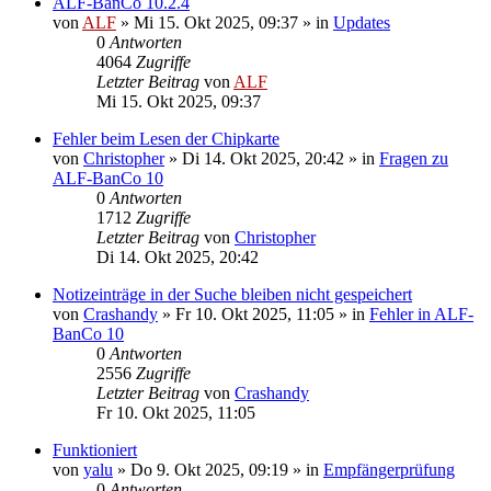
ALF-BanCo 10.2.4
von
ALF
»
Mi 15. Okt 2025, 09:37
» in
Updates
0
Antworten
4064
Zugriffe
Letzter Beitrag
von
ALF
Mi 15. Okt 2025, 09:37
Fehler beim Lesen der Chipkarte
von
Christopher
»
Di 14. Okt 2025, 20:42
» in
Fragen zu
ALF-BanCo 10
0
Antworten
1712
Zugriffe
Letzter Beitrag
von
Christopher
Di 14. Okt 2025, 20:42
Notizeinträge in der Suche bleiben nicht gespeichert
von
Crashandy
»
Fr 10. Okt 2025, 11:05
» in
Fehler in ALF-
BanCo 10
0
Antworten
2556
Zugriffe
Letzter Beitrag
von
Crashandy
Fr 10. Okt 2025, 11:05
Funktioniert
von
yalu
»
Do 9. Okt 2025, 09:19
» in
Empfängerprüfung
0
Antworten