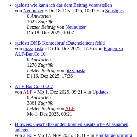
(gelöst) wie kann ich das dem Beitrag voranstellen
von
Neunutzer
»
Do 18. Dez 2025, 10:07
» in
Sonstiges
0
Antworten
1625
Zugriffe
Letzter Beitrag
von
Neunutzer
Do 18. Dez 2025, 10:07
(gelöst) DKB Kontoabruf (Datenelement fehlt)
von
pizzapasta
»
Di 16. Dez 2025, 17:36
» in
Fragen zu
ALF-BanCo 10
0
Antworten
1278
Zugriffe
Letzter Beitrag
von
pizzapasta
Di 16. Dez 2025, 17:36
ALF-BanCo 10.2.7
von
ALF
»
Mo 1. Dez 2025, 09:21
» in
Updates
0
Antworten
3861
Zugriffe
Letzter Beitrag
von
ALF
Mo 1. Dez 2025, 09:21
Hinweis: Geschäftskunden können zusätzliche Aliasnamen
anlegen
von
alexj
»
Mo 17. Nov 2025, 18:31
» in
Empfängerprüfung