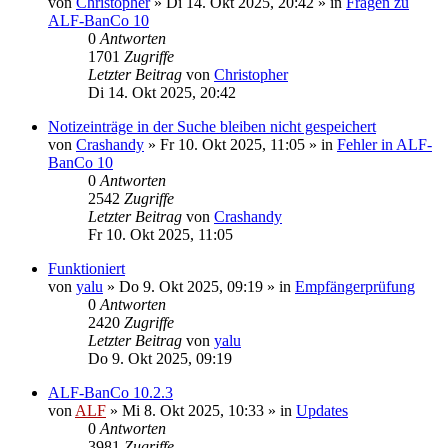
von
Christopher
»
Di 14. Okt 2025, 20:42
» in
Fragen zu
ALF-BanCo 10
0
Antworten
1701
Zugriffe
Letzter Beitrag
von
Christopher
Di 14. Okt 2025, 20:42
Notizeinträge in der Suche bleiben nicht gespeichert
von
Crashandy
»
Fr 10. Okt 2025, 11:05
» in
Fehler in ALF-
BanCo 10
0
Antworten
2542
Zugriffe
Letzter Beitrag
von
Crashandy
Fr 10. Okt 2025, 11:05
Funktioniert
von
yalu
»
Do 9. Okt 2025, 09:19
» in
Empfängerprüfung
0
Antworten
2420
Zugriffe
Letzter Beitrag
von
yalu
Do 9. Okt 2025, 09:19
ALF-BanCo 10.2.3
von
ALF
»
Mi 8. Okt 2025, 10:33
» in
Updates
0
Antworten
3981
Zugriffe