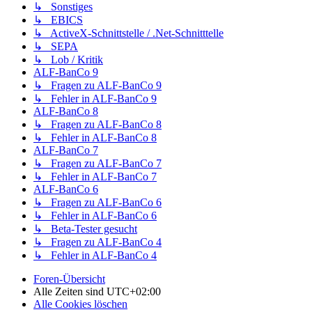
↳ Sonstiges
↳ EBICS
↳ ActiveX-Schnittstelle / .Net-Schnitttelle
↳ SEPA
↳ Lob / Kritik
ALF-BanCo 9
↳ Fragen zu ALF-BanCo 9
↳ Fehler in ALF-BanCo 9
ALF-BanCo 8
↳ Fragen zu ALF-BanCo 8
↳ Fehler in ALF-BanCo 8
ALF-BanCo 7
↳ Fragen zu ALF-BanCo 7
↳ Fehler in ALF-BanCo 7
ALF-BanCo 6
↳ Fragen zu ALF-BanCo 6
↳ Fehler in ALF-BanCo 6
↳ Beta-Tester gesucht
↳ Fragen zu ALF-BanCo 4
↳ Fehler in ALF-BanCo 4
Foren-Übersicht
Alle Zeiten sind
UTC+02:00
Alle Cookies löschen