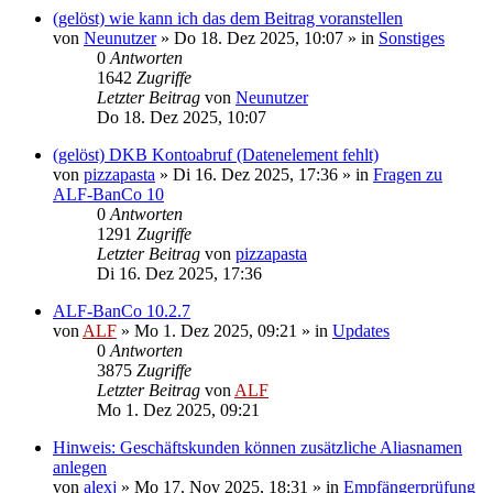
(gelöst) wie kann ich das dem Beitrag voranstellen
von
Neunutzer
»
Do 18. Dez 2025, 10:07
» in
Sonstiges
0
Antworten
1642
Zugriffe
Letzter Beitrag
von
Neunutzer
Do 18. Dez 2025, 10:07
(gelöst) DKB Kontoabruf (Datenelement fehlt)
von
pizzapasta
»
Di 16. Dez 2025, 17:36
» in
Fragen zu
ALF-BanCo 10
0
Antworten
1291
Zugriffe
Letzter Beitrag
von
pizzapasta
Di 16. Dez 2025, 17:36
ALF-BanCo 10.2.7
von
ALF
»
Mo 1. Dez 2025, 09:21
» in
Updates
0
Antworten
3875
Zugriffe
Letzter Beitrag
von
ALF
Mo 1. Dez 2025, 09:21
Hinweis: Geschäftskunden können zusätzliche Aliasnamen
anlegen
von
alexj
»
Mo 17. Nov 2025, 18:31
» in
Empfängerprüfung