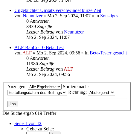
Do 26. Sep 2024, 14:47
Ungebuchter Umsatz verschwindet kurze Zeit
von
Neunutzer
»
Mo 2. Sep 2024, 11:07
» in
Sonstiges
0
Antworten
8939
Zugriffe
Letzter Beitrag
von
Neunutzer
Mo 2. Sep 2024, 11:07
ALF-BanCo 10 Beta-Test
von
ALF
»
Mo 2. Sep 2024, 09:56
» in
Beta-Tester gesucht
0
Antworten
11986
Zugriffe
Letzter Beitrag
von
ALF
Mo 2. Sep 2024, 09:56
Anzeigen:
Sortiere nach:
Richtung:
Die Suche ergab 619 Treffer
Seite
1
von
13
Gehe zu Seite: