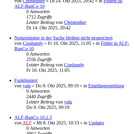
von
Christopher
»
Di 14. Okt 2025, 20:42
» in
Fragen zu
ALF-BanCo 10
0
Antworten
1712
Zugriffe
Letzter Beitrag
von
Christopher
Di 14. Okt 2025, 20:42
Notizeinträge in der Suche bleiben nicht gespeichert
von
Crashandy
»
Fr 10. Okt 2025, 11:05
» in
Fehler in ALF-
BanCo 10
0
Antworten
2556
Zugriffe
Letzter Beitrag
von
Crashandy
Fr 10. Okt 2025, 11:05
Funktioniert
von
yalu
»
Do 9. Okt 2025, 09:19
» in
Empfängerprüfung
0
Antworten
2440
Zugriffe
Letzter Beitrag
von
yalu
Do 9. Okt 2025, 09:19
ALF-BanCo 10.2.3
von
ALF
»
Mi 8. Okt 2025, 10:33
» in
Updates
0
Antworten
4002
Zugriffe