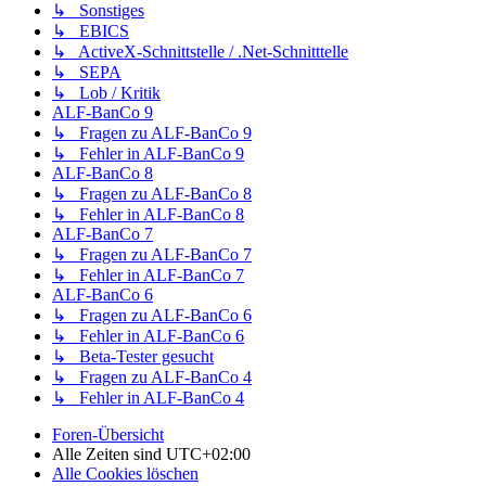
↳ Sonstiges
↳ EBICS
↳ ActiveX-Schnittstelle / .Net-Schnitttelle
↳ SEPA
↳ Lob / Kritik
ALF-BanCo 9
↳ Fragen zu ALF-BanCo 9
↳ Fehler in ALF-BanCo 9
ALF-BanCo 8
↳ Fragen zu ALF-BanCo 8
↳ Fehler in ALF-BanCo 8
ALF-BanCo 7
↳ Fragen zu ALF-BanCo 7
↳ Fehler in ALF-BanCo 7
ALF-BanCo 6
↳ Fragen zu ALF-BanCo 6
↳ Fehler in ALF-BanCo 6
↳ Beta-Tester gesucht
↳ Fragen zu ALF-BanCo 4
↳ Fehler in ALF-BanCo 4
Foren-Übersicht
Alle Zeiten sind
UTC+02:00
Alle Cookies löschen