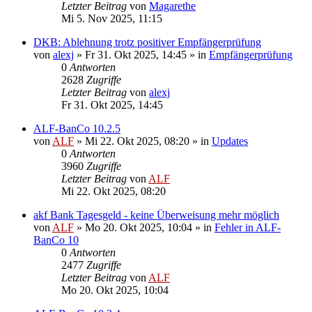
Letzter Beitrag
von
Magarethe
Mi 5. Nov 2025, 11:15
DKB: Ablehnung trotz positiver Empfängerprüfung
von
alexj
»
Fr 31. Okt 2025, 14:45
» in
Empfängerprüfung
0
Antworten
2628
Zugriffe
Letzter Beitrag
von
alexj
Fr 31. Okt 2025, 14:45
ALF-BanCo 10.2.5
von
ALF
»
Mi 22. Okt 2025, 08:20
» in
Updates
0
Antworten
3960
Zugriffe
Letzter Beitrag
von
ALF
Mi 22. Okt 2025, 08:20
akf Bank Tagesgeld - keine Überweisung mehr möglich
von
ALF
»
Mo 20. Okt 2025, 10:04
» in
Fehler in ALF-
BanCo 10
0
Antworten
2477
Zugriffe
Letzter Beitrag
von
ALF
Mo 20. Okt 2025, 10:04