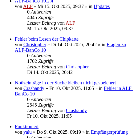
ALF-BanCo 10.2.4
von
ALF
»
Mi 15. Okt 2025, 09:37
» in
Updates
0
Antworten
4045
Zugriffe
Letzter Beitrag
von
ALF
Mi 15. Okt 2025, 09:37
Fehler beim Lesen der Chipkarte
von
Christopher
»
Di 14. Okt 2025, 20:42
» in
Fragen zu
ALF-BanCo 10
0
Antworten
1702
Zugriffe
Letzter Beitrag
von
Christopher
Di 14. Okt 2025, 20:42
Notizeinträge in der Suche bleiben nicht gespeichert
von
Crashandy
»
Fr 10. Okt 2025, 11:05
» in
Fehler in ALF-
BanCo 10
0
Antworten
2545
Zugriffe
Letzter Beitrag
von
Crashandy
Fr 10. Okt 2025, 11:05
Funktioniert
von
yalu
»
Do 9. Okt 2025, 09:19
» in
Empfängerprüfung
0
Antworten