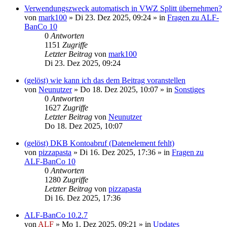
Verwendungszweck automatisch in VWZ Splitt übernehmen?
von
mark100
»
Di 23. Dez 2025, 09:24
» in
Fragen zu ALF-
BanCo 10
0
Antworten
1151
Zugriffe
Letzter Beitrag
von
mark100
Di 23. Dez 2025, 09:24
(gelöst) wie kann ich das dem Beitrag voranstellen
von
Neunutzer
»
Do 18. Dez 2025, 10:07
» in
Sonstiges
0
Antworten
1627
Zugriffe
Letzter Beitrag
von
Neunutzer
Do 18. Dez 2025, 10:07
(gelöst) DKB Kontoabruf (Datenelement fehlt)
von
pizzapasta
»
Di 16. Dez 2025, 17:36
» in
Fragen zu
ALF-BanCo 10
0
Antworten
1280
Zugriffe
Letzter Beitrag
von
pizzapasta
Di 16. Dez 2025, 17:36
ALF-BanCo 10.2.7
von
ALF
»
Mo 1. Dez 2025, 09:21
» in
Updates