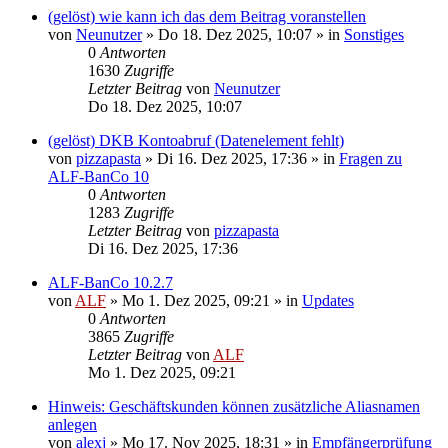
(gelöst) wie kann ich das dem Beitrag voranstellen
von
Neunutzer
»
Do 18. Dez 2025, 10:07
» in
Sonstiges
0
Antworten
1630
Zugriffe
Letzter Beitrag
von
Neunutzer
Do 18. Dez 2025, 10:07
(gelöst) DKB Kontoabruf (Datenelement fehlt)
von
pizzapasta
»
Di 16. Dez 2025, 17:36
» in
Fragen zu
ALF-BanCo 10
0
Antworten
1283
Zugriffe
Letzter Beitrag
von
pizzapasta
Di 16. Dez 2025, 17:36
ALF-BanCo 10.2.7
von
ALF
»
Mo 1. Dez 2025, 09:21
» in
Updates
0
Antworten
3865
Zugriffe
Letzter Beitrag
von
ALF
Mo 1. Dez 2025, 09:21
Hinweis: Geschäftskunden können zusätzliche Aliasnamen
anlegen
von
alexj
»
Mo 17. Nov 2025, 18:31
» in
Empfängerprüfung