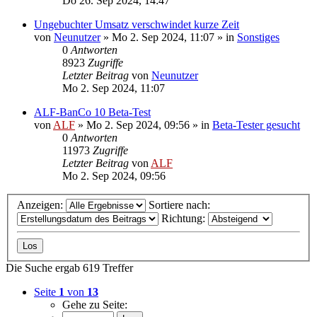
Do 26. Sep 2024, 14:47
Ungebuchter Umsatz verschwindet kurze Zeit
von
Neunutzer
»
Mo 2. Sep 2024, 11:07
» in
Sonstiges
0
Antworten
8923
Zugriffe
Letzter Beitrag
von
Neunutzer
Mo 2. Sep 2024, 11:07
ALF-BanCo 10 Beta-Test
von
ALF
»
Mo 2. Sep 2024, 09:56
» in
Beta-Tester gesucht
0
Antworten
11973
Zugriffe
Letzter Beitrag
von
ALF
Mo 2. Sep 2024, 09:56
Anzeigen:
Sortiere nach:
Richtung:
Die Suche ergab 619 Treffer
Seite
1
von
13
Gehe zu Seite: