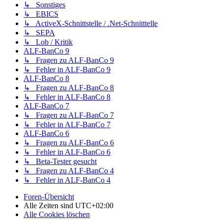
↳ Sonstiges
↳ EBICS
↳ ActiveX-Schnittstelle / .Net-Schnitttelle
↳ SEPA
↳ Lob / Kritik
ALF-BanCo 9
↳ Fragen zu ALF-BanCo 9
↳ Fehler in ALF-BanCo 9
ALF-BanCo 8
↳ Fragen zu ALF-BanCo 8
↳ Fehler in ALF-BanCo 8
ALF-BanCo 7
↳ Fragen zu ALF-BanCo 7
↳ Fehler in ALF-BanCo 7
ALF-BanCo 6
↳ Fragen zu ALF-BanCo 6
↳ Fehler in ALF-BanCo 6
↳ Beta-Tester gesucht
↳ Fragen zu ALF-BanCo 4
↳ Fehler in ALF-BanCo 4
Foren-Übersicht
Alle Zeiten sind
UTC+02:00
Alle Cookies löschen