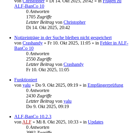
von
Christopher
»
Di 14. Okt 2025, 20:42
» in
Fragen zu
ALF-BanCo 10
0
Antworten
1705
Zugriffe
Letzter Beitrag
von
Christopher
Di 14. Okt 2025, 20:42
Notizeinträge in der Suche bleiben nicht gespeichert
von
Crashandy
»
Fr 10. Okt 2025, 11:05
» in
Fehler in ALF-
BanCo 10
0
Antworten
2550
Zugriffe
Letzter Beitrag
von
Crashandy
Fr 10. Okt 2025, 11:05
Funktioniert
von
yalu
»
Do 9. Okt 2025, 09:19
» in
Empfängerprüfung
0
Antworten
2430
Zugriffe
Letzter Beitrag
von
yalu
Do 9. Okt 2025, 09:19
ALF-BanCo 10.2.3
von
ALF
»
Mi 8. Okt 2025, 10:33
» in
Updates
0
Antworten
3992
Zugriffe