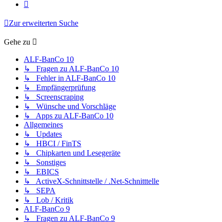
Nächste
Zur erweiterten Suche
Gehe zu
ALF-BanCo 10
↳ Fragen zu ALF-BanCo 10
↳ Fehler in ALF-BanCo 10
↳ Empfängerprüfung
↳ Screenscraping
↳ Wünsche und Vorschläge
↳ Apps zu ALF-BanCo 10
Allgemeines
↳ Updates
↳ HBCI / FinTS
↳ Chipkarten und Lesegeräte
↳ Sonstiges
↳ EBICS
↳ ActiveX-Schnittstelle / .Net-Schnitttelle
↳ SEPA
↳ Lob / Kritik
ALF-BanCo 9
↳ Fragen zu ALF-BanCo 9