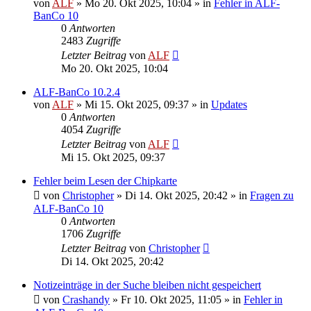
von
ALF
»
Mo 20. Okt 2025, 10:04
» in
Fehler in ALF-
BanCo 10
0
Antworten
2483
Zugriffe
Letzter Beitrag
von
ALF
Mo 20. Okt 2025, 10:04
ALF-BanCo 10.2.4
von
ALF
»
Mi 15. Okt 2025, 09:37
» in
Updates
0
Antworten
4054
Zugriffe
Letzter Beitrag
von
ALF
Mi 15. Okt 2025, 09:37
Fehler beim Lesen der Chipkarte
von
Christopher
»
Di 14. Okt 2025, 20:42
» in
Fragen zu
ALF-BanCo 10
0
Antworten
1706
Zugriffe
Letzter Beitrag
von
Christopher
Di 14. Okt 2025, 20:42
Notizeinträge in der Suche bleiben nicht gespeichert
von
Crashandy
»
Fr 10. Okt 2025, 11:05
» in
Fehler in