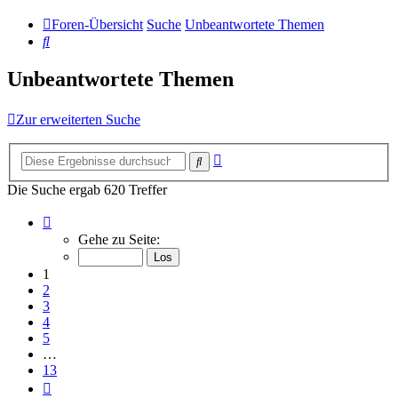
Foren-Übersicht
Suche
Unbeantwortete Themen
Suche
Unbeantwortete Themen
Zur erweiterten Suche
Erweiterte
Suche
Suche
Die Suche ergab 620 Treffer
Seite
1
Gehe zu Seite:
von
13
1
2
3
4
5
…
13
Nächste