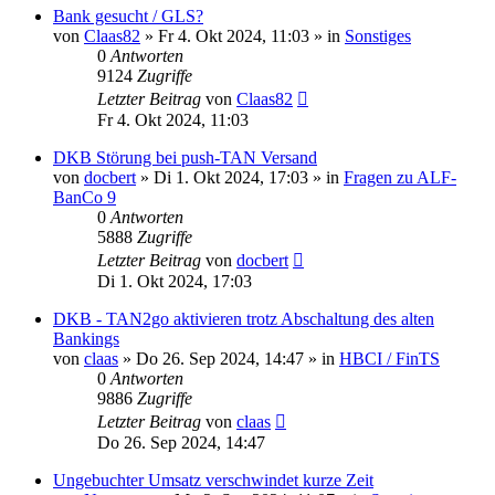
Bank gesucht / GLS?
von
Claas82
»
Fr 4. Okt 2024, 11:03
» in
Sonstiges
0
Antworten
9124
Zugriffe
Letzter Beitrag
von
Claas82
Fr 4. Okt 2024, 11:03
DKB Störung bei push-TAN Versand
von
docbert
»
Di 1. Okt 2024, 17:03
» in
Fragen zu ALF-
BanCo 9
0
Antworten
5888
Zugriffe
Letzter Beitrag
von
docbert
Di 1. Okt 2024, 17:03
DKB - TAN2go aktivieren trotz Abschaltung des alten
Bankings
von
claas
»
Do 26. Sep 2024, 14:47
» in
HBCI / FinTS
0
Antworten
9886
Zugriffe
Letzter Beitrag
von
claas
Do 26. Sep 2024, 14:47
Ungebuchter Umsatz verschwindet kurze Zeit