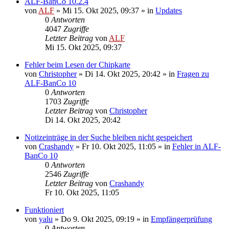
ALF-BanCo 10.2.4
von
ALF
»
Mi 15. Okt 2025, 09:37
» in
Updates
0
Antworten
4047
Zugriffe
Letzter Beitrag
von
ALF
Mi 15. Okt 2025, 09:37
Fehler beim Lesen der Chipkarte
von
Christopher
»
Di 14. Okt 2025, 20:42
» in
Fragen zu
ALF-BanCo 10
0
Antworten
1703
Zugriffe
Letzter Beitrag
von
Christopher
Di 14. Okt 2025, 20:42
Notizeinträge in der Suche bleiben nicht gespeichert
von
Crashandy
»
Fr 10. Okt 2025, 11:05
» in
Fehler in ALF-
BanCo 10
0
Antworten
2546
Zugriffe
Letzter Beitrag
von
Crashandy
Fr 10. Okt 2025, 11:05
Funktioniert
von
yalu
»
Do 9. Okt 2025, 09:19
» in
Empfängerprüfung
0
Antworten