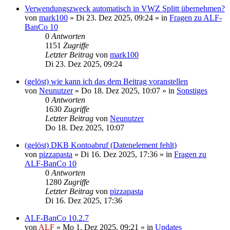
Verwendungszweck automatisch in VWZ Splitt übernehmen?
von
mark100
»
Di 23. Dez 2025, 09:24
» in
Fragen zu ALF-
BanCo 10
0
Antworten
1151
Zugriffe
Letzter Beitrag
von
mark100
Di 23. Dez 2025, 09:24
(gelöst) wie kann ich das dem Beitrag voranstellen
von
Neunutzer
»
Do 18. Dez 2025, 10:07
» in
Sonstiges
0
Antworten
1630
Zugriffe
Letzter Beitrag
von
Neunutzer
Do 18. Dez 2025, 10:07
(gelöst) DKB Kontoabruf (Datenelement fehlt)
von
pizzapasta
»
Di 16. Dez 2025, 17:36
» in
Fragen zu
ALF-BanCo 10
0
Antworten
1280
Zugriffe
Letzter Beitrag
von
pizzapasta
Di 16. Dez 2025, 17:36
ALF-BanCo 10.2.7
von
ALF
»
Mo 1. Dez 2025, 09:21
» in
Updates