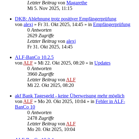
Letzter Beitrag
von
Magarethe
Mi 5. Nov 2025, 11:15
DKB: Ablehnung trotz positiver Empfängerprüfung
von
alexj
»
Fr 31. Okt 2025, 14:45
» in
Empfängerprüfung
0
Antworten
2629
Zugriffe
Letzter Beitrag
von
alexj
Fr 31. Okt 2025, 14:45
ALF-BanCo 10.2.5
von
ALF
»
Mi 22. Okt 2025, 08:20
» in
Updates
0
Antworten
3960
Zugriffe
Letzter Beitrag
von
ALF
Mi 22. Okt 2025, 08:20
akf Bank Tagesgeld - keine Überweisung mehr möglich
von
ALF
»
Mo 20. Okt 2025, 10:04
» in
Fehler in ALF-
BanCo 10
0
Antworten
2478
Zugriffe
Letzter Beitrag
von
ALF
Mo 20. Okt 2025, 10:04