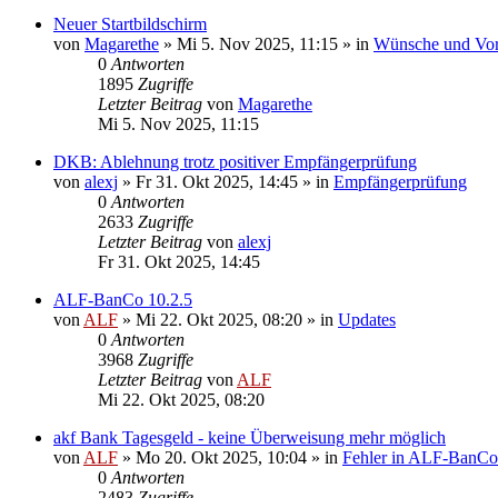
Neuer Startbildschirm
von
Magarethe
»
Mi 5. Nov 2025, 11:15
» in
Wünsche und Vor
0
Antworten
1895
Zugriffe
Letzter Beitrag
von
Magarethe
Mi 5. Nov 2025, 11:15
DKB: Ablehnung trotz positiver Empfängerprüfung
von
alexj
»
Fr 31. Okt 2025, 14:45
» in
Empfängerprüfung
0
Antworten
2633
Zugriffe
Letzter Beitrag
von
alexj
Fr 31. Okt 2025, 14:45
ALF-BanCo 10.2.5
von
ALF
»
Mi 22. Okt 2025, 08:20
» in
Updates
0
Antworten
3968
Zugriffe
Letzter Beitrag
von
ALF
Mi 22. Okt 2025, 08:20
akf Bank Tagesgeld - keine Überweisung mehr möglich
von
ALF
»
Mo 20. Okt 2025, 10:04
» in
Fehler in ALF-BanCo
0
Antworten
2483
Zugriffe