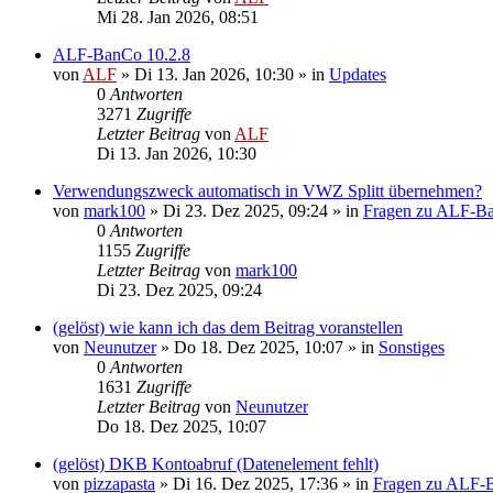
Mi 28. Jan 2026, 08:51
ALF-BanCo 10.2.8
von
ALF
»
Di 13. Jan 2026, 10:30
» in
Updates
0
Antworten
3271
Zugriffe
Letzter Beitrag
von
ALF
Di 13. Jan 2026, 10:30
Verwendungszweck automatisch in VWZ Splitt übernehmen?
von
mark100
»
Di 23. Dez 2025, 09:24
» in
Fragen zu ALF-B
0
Antworten
1155
Zugriffe
Letzter Beitrag
von
mark100
Di 23. Dez 2025, 09:24
(gelöst) wie kann ich das dem Beitrag voranstellen
von
Neunutzer
»
Do 18. Dez 2025, 10:07
» in
Sonstiges
0
Antworten
1631
Zugriffe
Letzter Beitrag
von
Neunutzer
Do 18. Dez 2025, 10:07
(gelöst) DKB Kontoabruf (Datenelement fehlt)
von
pizzapasta
»
Di 16. Dez 2025, 17:36
» in
Fragen zu ALF-