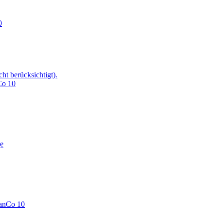
0
t berücksichtigt).
Co 10
e
anCo 10