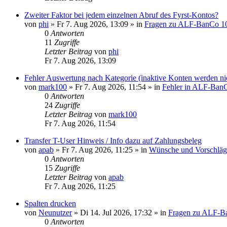
Zweiter Faktor bei jedem einzelnen Abruf des Fyrst-Kontos?
von
phi
»
Fr 7. Aug 2026, 13:09
» in
Fragen zu ALF-BanCo 1
0
Antworten
11
Zugriffe
Letzter Beitrag
von
phi
Fr 7. Aug 2026, 13:09
Fehler Auswertung nach Kategorie (inaktive Konten werden nich
von
mark100
»
Fr 7. Aug 2026, 11:54
» in
Fehler in ALF-Ban
0
Antworten
24
Zugriffe
Letzter Beitrag
von
mark100
Fr 7. Aug 2026, 11:54
Transfer T-User Hinweis / Info dazu auf Zahlungsbeleg
von
apab
»
Fr 7. Aug 2026, 11:25
» in
Wünsche und Vorschläg
0
Antworten
15
Zugriffe
Letzter Beitrag
von
apab
Fr 7. Aug 2026, 11:25
Spalten drucken
von
Neunutzer
»
Di 14. Jul 2026, 17:32
» in
Fragen zu ALF-B
0
Antworten