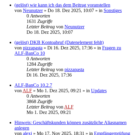
(gelöst) wie kann ich das dem Beitrag voranstellen
von
Neunutzer
»
Do 18. Dez 2025, 10:07
» in
Sonstiges
0
Antworten
1631
Zugriffe
Letzter Beitrag
von
Neunutzer
Do 18. Dez 2025, 10:07
(gelöst) DKB Kontoabruf (Datenelement fehlt)
von
pizzapasta
»
Di 16. Dez 2025, 17:36
» in
Fragen zu
ALF-BanCo 10
0
Antworten
1284
Zugriffe
Letzter Beitrag
von
pizzapasta
Di 16. Dez 2025, 17:36
ALF-BanCo 10.2.7
von
ALF
»
Mo 1. Dez 2025, 09:21
» in
Updates
0
Antworten
3868
Zugriffe
Letzter Beitrag
von
ALF
Mo 1. Dez 2025, 09:21
Hinweis: Geschäftskunden können zusätzliche Aliasnamen
anlegen
von
alexj
»
Mo 17. Nov 2025, 18:31
» in
Empfängerprüfung