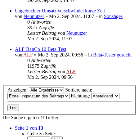
Do 26. Sep 2024, 14:47
Ungebuchter Umsatz verschwindet kurze Zeit
von
Neunutzer
»
Mo 2. Sep 2024, 11:07
» in
Sonstiges
0
Antworten
8925
Zugriffe
Letzter Beitrag
von
Neunutzer
Mo 2. Sep 2024, 11:07
ALF-BanCo 10 Beta-Test
von
ALF
»
Mo 2. Sep 2024, 09:56
» in
Beta-Tester gesucht
0
Antworten
11975
Zugriffe
Letzter Beitrag
von
ALF
Mo 2. Sep 2024, 09:56
Anzeigen:
Sortiere nach:
Richtung:
Die Suche ergab 619 Treffer
Seite
1
von
13
Gehe zu Seite: