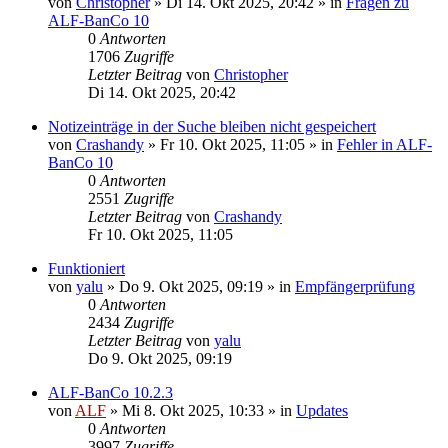
von
Christopher
»
Di 14. Okt 2025, 20:42
» in
Fragen zu
ALF-BanCo 10
0
Antworten
1706
Zugriffe
Letzter Beitrag
von
Christopher
Di 14. Okt 2025, 20:42
Notizeinträge in der Suche bleiben nicht gespeichert
von
Crashandy
»
Fr 10. Okt 2025, 11:05
» in
Fehler in ALF-
BanCo 10
0
Antworten
2551
Zugriffe
Letzter Beitrag
von
Crashandy
Fr 10. Okt 2025, 11:05
Funktioniert
von
yalu
»
Do 9. Okt 2025, 09:19
» in
Empfängerprüfung
0
Antworten
2434
Zugriffe
Letzter Beitrag
von
yalu
Do 9. Okt 2025, 09:19
ALF-BanCo 10.2.3
von
ALF
»
Mi 8. Okt 2025, 10:33
» in
Updates
0
Antworten
3997
Zugriffe