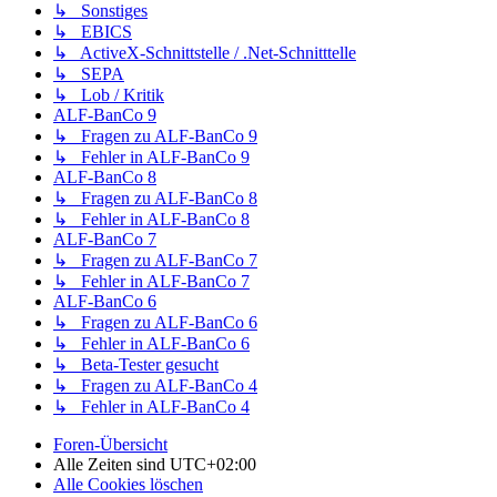
↳ Sonstiges
↳ EBICS
↳ ActiveX-Schnittstelle / .Net-Schnitttelle
↳ SEPA
↳ Lob / Kritik
ALF-BanCo 9
↳ Fragen zu ALF-BanCo 9
↳ Fehler in ALF-BanCo 9
ALF-BanCo 8
↳ Fragen zu ALF-BanCo 8
↳ Fehler in ALF-BanCo 8
ALF-BanCo 7
↳ Fragen zu ALF-BanCo 7
↳ Fehler in ALF-BanCo 7
ALF-BanCo 6
↳ Fragen zu ALF-BanCo 6
↳ Fehler in ALF-BanCo 6
↳ Beta-Tester gesucht
↳ Fragen zu ALF-BanCo 4
↳ Fehler in ALF-BanCo 4
Foren-Übersicht
Alle Zeiten sind
UTC+02:00
Alle Cookies löschen