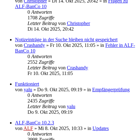
von
Christopher
»
Di 14. Okt 2025, 20:42
» in
Fragen zu
ALF-BanCo 10
0
Antworten
1708
Zugriffe
Letzter Beitrag
von
Christopher
Di 14. Okt 2025, 20:42
Notizeinträge in der Suche bleiben nicht gespeichert
von
Crashandy
»
Fr 10. Okt 2025, 11:05
» in
Fehler in ALF-
BanCo 10
0
Antworten
2552
Zugriffe
Letzter Beitrag
von
Crashandy
Fr 10. Okt 2025, 11:05
Funktioniert
von
yalu
»
Do 9. Okt 2025, 09:19
» in
Empfängerprüfung
0
Antworten
2435
Zugriffe
Letzter Beitrag
von
yalu
Do 9. Okt 2025, 09:19
ALF-BanCo 10.2.3
von
ALF
»
Mi 8. Okt 2025, 10:33
» in
Updates
0
Antworten
3998
Zugriffe