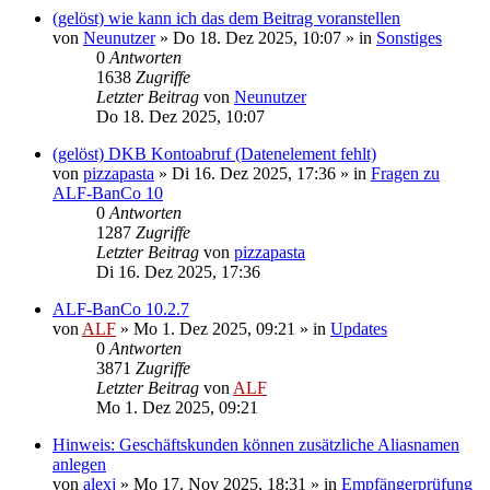
(gelöst) wie kann ich das dem Beitrag voranstellen
von
Neunutzer
»
Do 18. Dez 2025, 10:07
» in
Sonstiges
0
Antworten
1638
Zugriffe
Letzter Beitrag
von
Neunutzer
Do 18. Dez 2025, 10:07
(gelöst) DKB Kontoabruf (Datenelement fehlt)
von
pizzapasta
»
Di 16. Dez 2025, 17:36
» in
Fragen zu
ALF-BanCo 10
0
Antworten
1287
Zugriffe
Letzter Beitrag
von
pizzapasta
Di 16. Dez 2025, 17:36
ALF-BanCo 10.2.7
von
ALF
»
Mo 1. Dez 2025, 09:21
» in
Updates
0
Antworten
3871
Zugriffe
Letzter Beitrag
von
ALF
Mo 1. Dez 2025, 09:21
Hinweis: Geschäftskunden können zusätzliche Aliasnamen
anlegen
von
alexj
»
Mo 17. Nov 2025, 18:31
» in
Empfängerprüfung