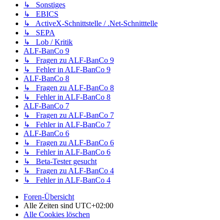
↳ Sonstiges
↳ EBICS
↳ ActiveX-Schnittstelle / .Net-Schnitttelle
↳ SEPA
↳ Lob / Kritik
ALF-BanCo 9
↳ Fragen zu ALF-BanCo 9
↳ Fehler in ALF-BanCo 9
ALF-BanCo 8
↳ Fragen zu ALF-BanCo 8
↳ Fehler in ALF-BanCo 8
ALF-BanCo 7
↳ Fragen zu ALF-BanCo 7
↳ Fehler in ALF-BanCo 7
ALF-BanCo 6
↳ Fragen zu ALF-BanCo 6
↳ Fehler in ALF-BanCo 6
↳ Beta-Tester gesucht
↳ Fragen zu ALF-BanCo 4
↳ Fehler in ALF-BanCo 4
Foren-Übersicht
Alle Zeiten sind
UTC+02:00
Alle Cookies löschen