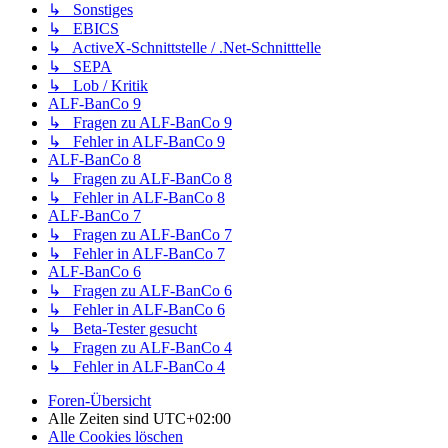
↳ Sonstiges
↳ EBICS
↳ ActiveX-Schnittstelle / .Net-Schnitttelle
↳ SEPA
↳ Lob / Kritik
ALF-BanCo 9
↳ Fragen zu ALF-BanCo 9
↳ Fehler in ALF-BanCo 9
ALF-BanCo 8
↳ Fragen zu ALF-BanCo 8
↳ Fehler in ALF-BanCo 8
ALF-BanCo 7
↳ Fragen zu ALF-BanCo 7
↳ Fehler in ALF-BanCo 7
ALF-BanCo 6
↳ Fragen zu ALF-BanCo 6
↳ Fehler in ALF-BanCo 6
↳ Beta-Tester gesucht
↳ Fragen zu ALF-BanCo 4
↳ Fehler in ALF-BanCo 4
Foren-Übersicht
Alle Zeiten sind
UTC+02:00
Alle Cookies löschen