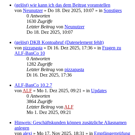
(gelöst) wie kann ich das dem Beitrag voranstellen
von
Neunutzer
»
Do 18. Dez 2025, 10:07
» in
Sonstiges
0
Antworten
1630
Zugriffe
Letzter Beitrag
von
Neunutzer
Do 18. Dez 2025, 10:07
(gelöst) DKB Kontoabruf (Datenelement fehlt)
von
pizzapasta
»
Di 16. Dez 2025, 17:36
» in
Fragen zu
ALF-BanCo 10
0
Antworten
1282
Zugriffe
Letzter Beitrag
von
pizzapasta
Di 16. Dez 2025, 17:36
ALF-BanCo 10.2.7
von
ALF
»
Mo 1. Dez 2025, 09:21
» in
Updates
0
Antworten
3864
Zugriffe
Letzter Beitrag
von
ALF
Mo 1. Dez 2025, 09:21
Hinweis: Geschäftskunden können zusätzliche Aliasnamen
anlegen
von
alexj
»
Mo 17. Nov 2025, 18:31
» in
Empfängerprüfung