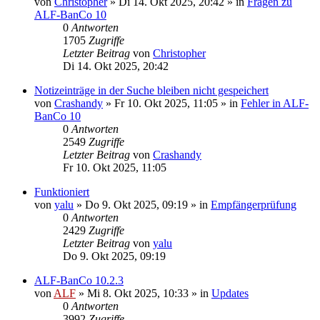
von
Christopher
»
Di 14. Okt 2025, 20:42
» in
Fragen zu
ALF-BanCo 10
0
Antworten
1705
Zugriffe
Letzter Beitrag
von
Christopher
Di 14. Okt 2025, 20:42
Notizeinträge in der Suche bleiben nicht gespeichert
von
Crashandy
»
Fr 10. Okt 2025, 11:05
» in
Fehler in ALF-
BanCo 10
0
Antworten
2549
Zugriffe
Letzter Beitrag
von
Crashandy
Fr 10. Okt 2025, 11:05
Funktioniert
von
yalu
»
Do 9. Okt 2025, 09:19
» in
Empfängerprüfung
0
Antworten
2429
Zugriffe
Letzter Beitrag
von
yalu
Do 9. Okt 2025, 09:19
ALF-BanCo 10.2.3
von
ALF
»
Mi 8. Okt 2025, 10:33
» in
Updates
0
Antworten
3992
Zugriffe