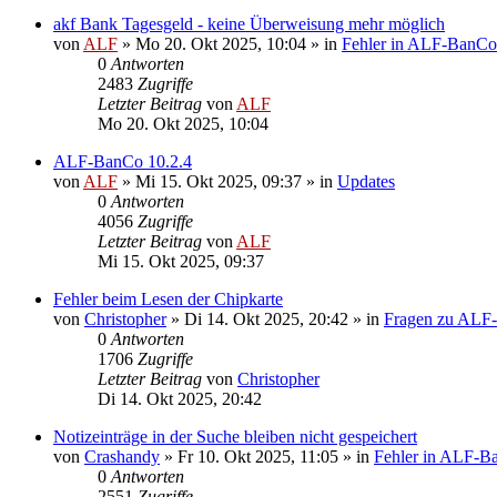
akf Bank Tagesgeld - keine Überweisung mehr möglich
von
ALF
»
Mo 20. Okt 2025, 10:04
» in
Fehler in ALF-BanCo
0
Antworten
2483
Zugriffe
Letzter Beitrag
von
ALF
Mo 20. Okt 2025, 10:04
ALF-BanCo 10.2.4
von
ALF
»
Mi 15. Okt 2025, 09:37
» in
Updates
0
Antworten
4056
Zugriffe
Letzter Beitrag
von
ALF
Mi 15. Okt 2025, 09:37
Fehler beim Lesen der Chipkarte
von
Christopher
»
Di 14. Okt 2025, 20:42
» in
Fragen zu ALF
0
Antworten
1706
Zugriffe
Letzter Beitrag
von
Christopher
Di 14. Okt 2025, 20:42
Notizeinträge in der Suche bleiben nicht gespeichert
von
Crashandy
»
Fr 10. Okt 2025, 11:05
» in
Fehler in ALF-B
0
Antworten
2551
Zugriffe