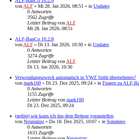
ALF-BanCo 10.2.9
von
ALF
»
Mi 28. Jan 2026, 08:51
» in
Updates
0
Antworten
3562
Zugriffe
Letzter Beitrag
von
ALF
Mi 28. Jan 2026, 08:51
ALF-BanCo 10.2.8
von
ALF
»
Di 13. Jan 2026, 10:30
» in
Updates
0
Antworten
3274
Zugriffe
Letzter Beitrag
von
ALF
Di 13. Jan 2026, 10:30
Verwendungszweck automatisch in VWZ Splitt übernehmen?
von
mark100
»
Di 23. Dez 2025, 09:24
» in
Fragen zu ALF-B
0
Antworten
1155
Zugriffe
Letzter Beitrag
von
mark100
Di 23. Dez 2025, 09:24
(gelöst) wie kann ich das dem Beitrag voranstellen
von
Neunutzer
»
Do 18. Dez 2025, 10:07
» in
Sonstiges
0
Antworten
1633
Zugriffe
Letzter Beitrag
von
Neunutzer