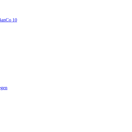
BanCo 10
egen