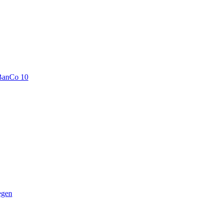
BanCo 10
egen