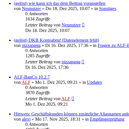
(gelöst) wie kann ich das dem Beitrag voranstellen
von
Neunutzer
»
Do 18. Dez 2025, 10:07
» in
Sonstiges
0
Antworten
1634
Zugriffe
Letzter Beitrag
von
Neunutzer
Do 18. Dez 2025, 10:07
(gelöst) DKB Kontoabruf (Datenelement fehlt)
von
pizzapasta
»
Di 16. Dez 2025, 17:36
» in
Fragen zu ALF-
0
Antworten
1285
Zugriffe
Letzter Beitrag
von
pizzapasta
Di 16. Dez 2025, 17:36
ALF-BanCo 10.2.7
von
ALF
»
Mo 1. Dez 2025, 09:21
» in
Updates
0
Antworten
3870
Zugriffe
Letzter Beitrag
von
ALF
Mo 1. Dez 2025, 09:21
Hinweis: Geschäftskunden können zusätzliche Aliasnamen anl
von
alexj
»
Mo 17. Nov 2025, 18:31
» in
Empfängerprüfung
0
Antworten