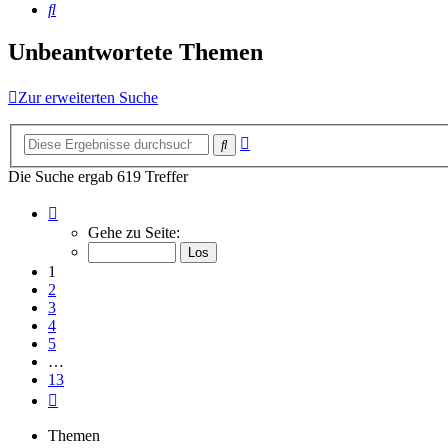
Suche
Unbeantwortete Themen
Zur erweiterten Suche
Erweiterte
Suche
Suche
Die Suche ergab 619 Treffer
Seite
1
Gehe zu Seite:
von
13
1
2
3
4
5
…
13
Nächste
Themen