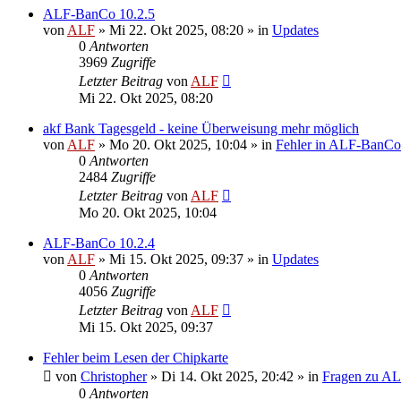
ALF-BanCo 10.2.5
von
ALF
»
Mi 22. Okt 2025, 08:20
» in
Updates
0
Antworten
3969
Zugriffe
Letzter Beitrag
von
ALF
Mi 22. Okt 2025, 08:20
akf Bank Tagesgeld - keine Überweisung mehr möglich
von
ALF
»
Mo 20. Okt 2025, 10:04
» in
Fehler in ALF-BanCo
0
Antworten
2484
Zugriffe
Letzter Beitrag
von
ALF
Mo 20. Okt 2025, 10:04
ALF-BanCo 10.2.4
von
ALF
»
Mi 15. Okt 2025, 09:37
» in
Updates
0
Antworten
4056
Zugriffe
Letzter Beitrag
von
ALF
Mi 15. Okt 2025, 09:37
Fehler beim Lesen der Chipkarte
von
Christopher
»
Di 14. Okt 2025, 20:42
» in
Fragen zu A
0
Antworten