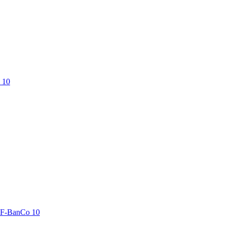
 10
LF-BanCo 10