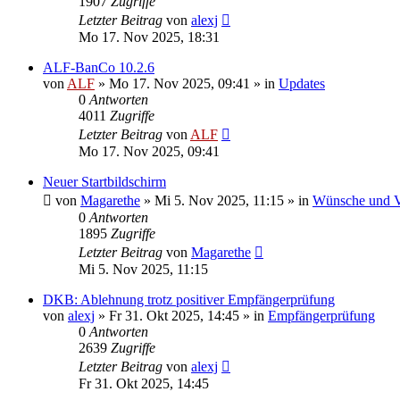
1907
Zugriffe
Letzter Beitrag
von
alexj
Mo 17. Nov 2025, 18:31
ALF-BanCo 10.2.6
von
ALF
»
Mo 17. Nov 2025, 09:41
» in
Updates
0
Antworten
4011
Zugriffe
Letzter Beitrag
von
ALF
Mo 17. Nov 2025, 09:41
Neuer Startbildschirm
von
Magarethe
»
Mi 5. Nov 2025, 11:15
» in
Wünsche und V
0
Antworten
1895
Zugriffe
Letzter Beitrag
von
Magarethe
Mi 5. Nov 2025, 11:15
DKB: Ablehnung trotz positiver Empfängerprüfung
von
alexj
»
Fr 31. Okt 2025, 14:45
» in
Empfängerprüfung
0
Antworten
2639
Zugriffe
Letzter Beitrag
von
alexj
Fr 31. Okt 2025, 14:45