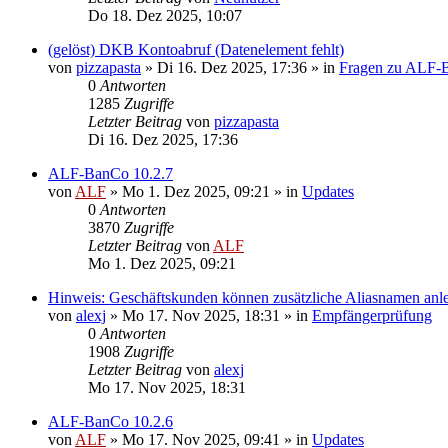
Do 18. Dez 2025, 10:07
(gelöst) DKB Kontoabruf (Datenelement fehlt)
von
pizzapasta
»
Di 16. Dez 2025, 17:36
» in
Fragen zu ALF-
0
Antworten
1285
Zugriffe
Letzter Beitrag
von
pizzapasta
Di 16. Dez 2025, 17:36
ALF-BanCo 10.2.7
von
ALF
»
Mo 1. Dez 2025, 09:21
» in
Updates
0
Antworten
3870
Zugriffe
Letzter Beitrag
von
ALF
Mo 1. Dez 2025, 09:21
Hinweis: Geschäftskunden können zusätzliche Aliasnamen anl
von
alexj
»
Mo 17. Nov 2025, 18:31
» in
Empfängerprüfung
0
Antworten
1908
Zugriffe
Letzter Beitrag
von
alexj
Mo 17. Nov 2025, 18:31
ALF-BanCo 10.2.6
von
ALF
»
Mo 17. Nov 2025, 09:41
» in
Updates