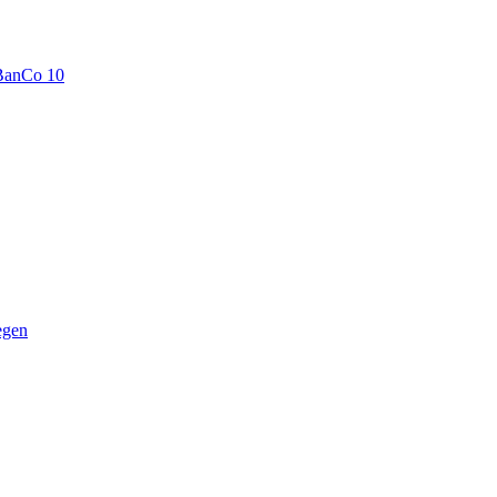
BanCo 10
egen