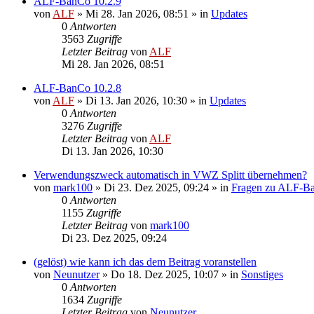
ALF-BanCo 10.2.9
von
ALF
»
Mi 28. Jan 2026, 08:51
» in
Updates
0
Antworten
3563
Zugriffe
Letzter Beitrag
von
ALF
Mi 28. Jan 2026, 08:51
ALF-BanCo 10.2.8
von
ALF
»
Di 13. Jan 2026, 10:30
» in
Updates
0
Antworten
3276
Zugriffe
Letzter Beitrag
von
ALF
Di 13. Jan 2026, 10:30
Verwendungszweck automatisch in VWZ Splitt übernehmen?
von
mark100
»
Di 23. Dez 2025, 09:24
» in
Fragen zu ALF-B
0
Antworten
1155
Zugriffe
Letzter Beitrag
von
mark100
Di 23. Dez 2025, 09:24
(gelöst) wie kann ich das dem Beitrag voranstellen
von
Neunutzer
»
Do 18. Dez 2025, 10:07
» in
Sonstiges
0
Antworten
1634
Zugriffe
Letzter Beitrag
von
Neunutzer