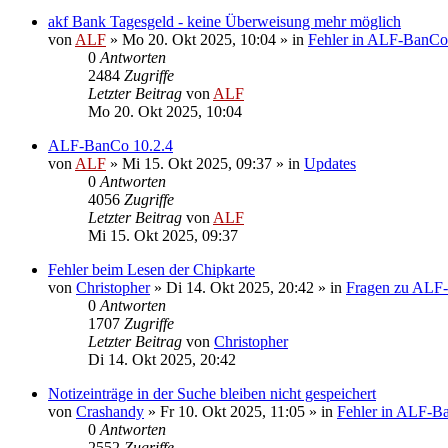
akf Bank Tagesgeld - keine Überweisung mehr möglich
von
ALF
»
Mo 20. Okt 2025, 10:04
» in
Fehler in ALF-BanCo
0
Antworten
2484
Zugriffe
Letzter Beitrag
von
ALF
Mo 20. Okt 2025, 10:04
ALF-BanCo 10.2.4
von
ALF
»
Mi 15. Okt 2025, 09:37
» in
Updates
0
Antworten
4056
Zugriffe
Letzter Beitrag
von
ALF
Mi 15. Okt 2025, 09:37
Fehler beim Lesen der Chipkarte
von
Christopher
»
Di 14. Okt 2025, 20:42
» in
Fragen zu ALF
0
Antworten
1707
Zugriffe
Letzter Beitrag
von
Christopher
Di 14. Okt 2025, 20:42
Notizeinträge in der Suche bleiben nicht gespeichert
von
Crashandy
»
Fr 10. Okt 2025, 11:05
» in
Fehler in ALF-B
0
Antworten
2552
Zugriffe