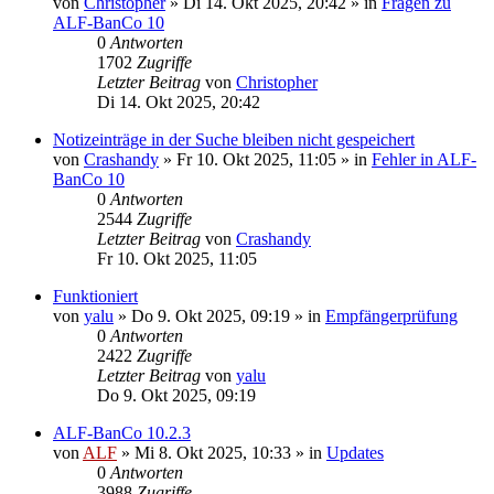
von
Christopher
»
Di 14. Okt 2025, 20:42
» in
Fragen zu
ALF-BanCo 10
0
Antworten
1702
Zugriffe
Letzter Beitrag
von
Christopher
Di 14. Okt 2025, 20:42
Notizeinträge in der Suche bleiben nicht gespeichert
von
Crashandy
»
Fr 10. Okt 2025, 11:05
» in
Fehler in ALF-
BanCo 10
0
Antworten
2544
Zugriffe
Letzter Beitrag
von
Crashandy
Fr 10. Okt 2025, 11:05
Funktioniert
von
yalu
»
Do 9. Okt 2025, 09:19
» in
Empfängerprüfung
0
Antworten
2422
Zugriffe
Letzter Beitrag
von
yalu
Do 9. Okt 2025, 09:19
ALF-BanCo 10.2.3
von
ALF
»
Mi 8. Okt 2025, 10:33
» in
Updates
0
Antworten
3988
Zugriffe