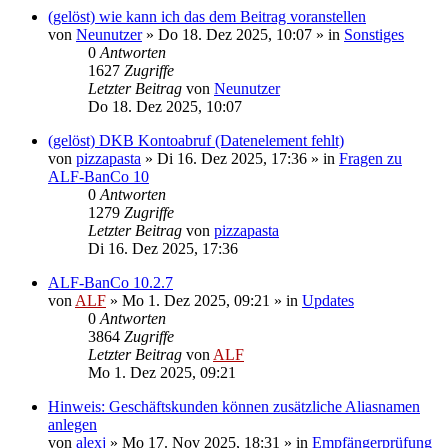
(gelöst) wie kann ich das dem Beitrag voranstellen
von
Neunutzer
»
Do 18. Dez 2025, 10:07
» in
Sonstiges
0
Antworten
1627
Zugriffe
Letzter Beitrag
von
Neunutzer
Do 18. Dez 2025, 10:07
(gelöst) DKB Kontoabruf (Datenelement fehlt)
von
pizzapasta
»
Di 16. Dez 2025, 17:36
» in
Fragen zu
ALF-BanCo 10
0
Antworten
1279
Zugriffe
Letzter Beitrag
von
pizzapasta
Di 16. Dez 2025, 17:36
ALF-BanCo 10.2.7
von
ALF
»
Mo 1. Dez 2025, 09:21
» in
Updates
0
Antworten
3864
Zugriffe
Letzter Beitrag
von
ALF
Mo 1. Dez 2025, 09:21
Hinweis: Geschäftskunden können zusätzliche Aliasnamen
anlegen
von
alexj
»
Mo 17. Nov 2025, 18:31
» in
Empfängerprüfung