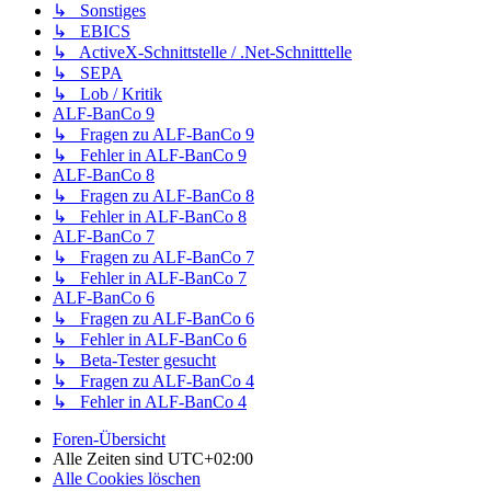
↳ Sonstiges
↳ EBICS
↳ ActiveX-Schnittstelle / .Net-Schnitttelle
↳ SEPA
↳ Lob / Kritik
ALF-BanCo 9
↳ Fragen zu ALF-BanCo 9
↳ Fehler in ALF-BanCo 9
ALF-BanCo 8
↳ Fragen zu ALF-BanCo 8
↳ Fehler in ALF-BanCo 8
ALF-BanCo 7
↳ Fragen zu ALF-BanCo 7
↳ Fehler in ALF-BanCo 7
ALF-BanCo 6
↳ Fragen zu ALF-BanCo 6
↳ Fehler in ALF-BanCo 6
↳ Beta-Tester gesucht
↳ Fragen zu ALF-BanCo 4
↳ Fehler in ALF-BanCo 4
Foren-Übersicht
Alle Zeiten sind
UTC+02:00
Alle Cookies löschen