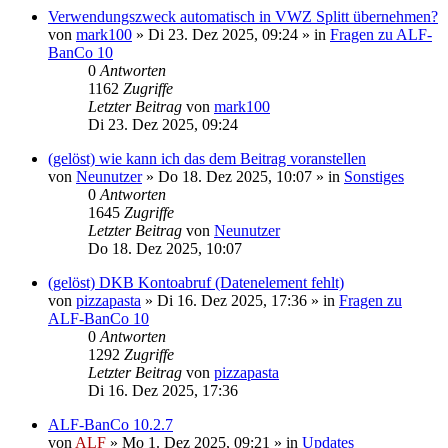
Verwendungszweck automatisch in VWZ Splitt übernehmen?
von
mark100
»
Di 23. Dez 2025, 09:24
» in
Fragen zu ALF-
BanCo 10
0
Antworten
1162
Zugriffe
Letzter Beitrag
von
mark100
Di 23. Dez 2025, 09:24
(gelöst) wie kann ich das dem Beitrag voranstellen
von
Neunutzer
»
Do 18. Dez 2025, 10:07
» in
Sonstiges
0
Antworten
1645
Zugriffe
Letzter Beitrag
von
Neunutzer
Do 18. Dez 2025, 10:07
(gelöst) DKB Kontoabruf (Datenelement fehlt)
von
pizzapasta
»
Di 16. Dez 2025, 17:36
» in
Fragen zu
ALF-BanCo 10
0
Antworten
1292
Zugriffe
Letzter Beitrag
von
pizzapasta
Di 16. Dez 2025, 17:36
ALF-BanCo 10.2.7
von
ALF
»
Mo 1. Dez 2025, 09:21
» in
Updates