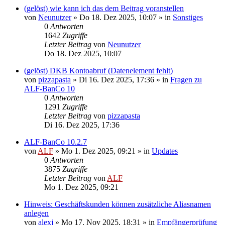
(gelöst) wie kann ich das dem Beitrag voranstellen
von
Neunutzer
»
Do 18. Dez 2025, 10:07
» in
Sonstiges
0
Antworten
1642
Zugriffe
Letzter Beitrag
von
Neunutzer
Do 18. Dez 2025, 10:07
(gelöst) DKB Kontoabruf (Datenelement fehlt)
von
pizzapasta
»
Di 16. Dez 2025, 17:36
» in
Fragen zu
ALF-BanCo 10
0
Antworten
1291
Zugriffe
Letzter Beitrag
von
pizzapasta
Di 16. Dez 2025, 17:36
ALF-BanCo 10.2.7
von
ALF
»
Mo 1. Dez 2025, 09:21
» in
Updates
0
Antworten
3875
Zugriffe
Letzter Beitrag
von
ALF
Mo 1. Dez 2025, 09:21
Hinweis: Geschäftskunden können zusätzliche Aliasnamen
anlegen
von
alexj
»
Mo 17. Nov 2025, 18:31
» in
Empfängerprüfung