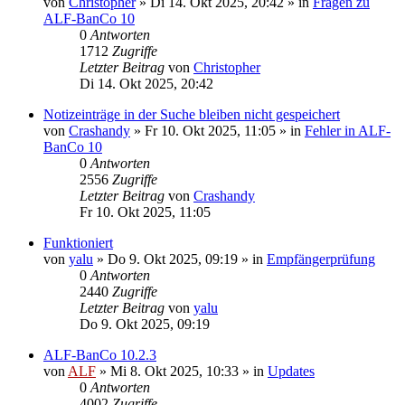
von
Christopher
»
Di 14. Okt 2025, 20:42
» in
Fragen zu
ALF-BanCo 10
0
Antworten
1712
Zugriffe
Letzter Beitrag
von
Christopher
Di 14. Okt 2025, 20:42
Notizeinträge in der Suche bleiben nicht gespeichert
von
Crashandy
»
Fr 10. Okt 2025, 11:05
» in
Fehler in ALF-
BanCo 10
0
Antworten
2556
Zugriffe
Letzter Beitrag
von
Crashandy
Fr 10. Okt 2025, 11:05
Funktioniert
von
yalu
»
Do 9. Okt 2025, 09:19
» in
Empfängerprüfung
0
Antworten
2440
Zugriffe
Letzter Beitrag
von
yalu
Do 9. Okt 2025, 09:19
ALF-BanCo 10.2.3
von
ALF
»
Mi 8. Okt 2025, 10:33
» in
Updates
0
Antworten
4002
Zugriffe