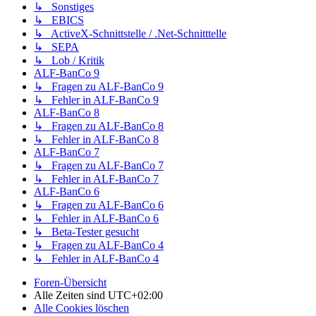
↳ Sonstiges
↳ EBICS
↳ ActiveX-Schnittstelle / .Net-Schnitttelle
↳ SEPA
↳ Lob / Kritik
ALF-BanCo 9
↳ Fragen zu ALF-BanCo 9
↳ Fehler in ALF-BanCo 9
ALF-BanCo 8
↳ Fragen zu ALF-BanCo 8
↳ Fehler in ALF-BanCo 8
ALF-BanCo 7
↳ Fragen zu ALF-BanCo 7
↳ Fehler in ALF-BanCo 7
ALF-BanCo 6
↳ Fragen zu ALF-BanCo 6
↳ Fehler in ALF-BanCo 6
↳ Beta-Tester gesucht
↳ Fragen zu ALF-BanCo 4
↳ Fehler in ALF-BanCo 4
Foren-Übersicht
Alle Zeiten sind
UTC+02:00
Alle Cookies löschen