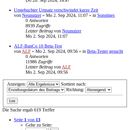
Do 26. Sep 2024, 14:47
Ungebuchter Umsatz verschwindet kurze Zeit
von
Neunutzer
»
Mo 2. Sep 2024, 11:07
» in
Sonstiges
0
Antworten
8939
Zugriffe
Letzter Beitrag
von
Neunutzer
Mo 2. Sep 2024, 11:07
ALF-BanCo 10 Beta-Test
von
ALF
»
Mo 2. Sep 2024, 09:56
» in
Beta-Tester gesucht
0
Antworten
11986
Zugriffe
Letzter Beitrag
von
ALF
Mo 2. Sep 2024, 09:56
Anzeigen:
Sortiere nach:
Richtung:
Die Suche ergab 619 Treffer
Seite
1
von
13
Gehe zu Seite: