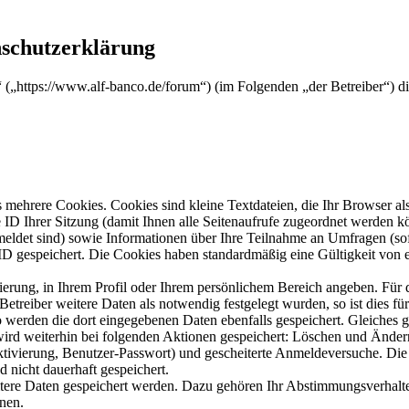
schutzerklärung
(„https://www.alf-banco.de/forum“) (im Folgenden „der Betreiber“) d
mehrere Cookies. Cookies sind kleine Textdateien, die Ihr Browser al
le ID Ihrer Sitzung (damit Ihnen alle Seitenaufrufe zugeordnet werden 
meldet sind) sowie Informationen über Ihre Teilnahme an Umfragen (sof
-ID gespeichert. Die Cookies haben standardmäßig eine Gültigkeit von e
rierung, in Ihrem Profil oder Ihrem persönlichem Bereich angeben. Für 
eiber weitere Daten als notwendig festgelegt wurden, so ist dies für 
so werden die dort eingegebenen Daten ebenfalls gespeichert. Gleiches g
 wird weiterhin bei folgenden Aktionen gespeichert: Löschen und Ände
ktivierung, Benutzer-Passwort) und gescheiterte Anmeldeversuche. D
d nicht dauerhaft gespeichert.
itere Daten gespeichert werden. Dazu gehören Ihr Abstimmungsverhalte
nen.