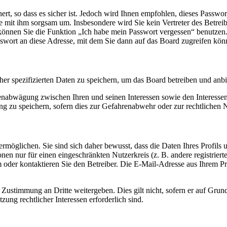
rt, so dass es sicher ist. Jedoch wird Ihnen empfohlen, dieses Passwo
ie mit ihm sorgsam um. Insbesondere wird Sie kein Vertreter des Betrei
o können Sie die Funktion „Ich habe mein Passwort vergessen“ benutz
sswort an diese Adresse, mit dem Sie dann auf das Board zugreifen kön
her spezifizierten Daten zu speichern, um das Board betreiben und anb
ssenabwägung zwischen Ihren und seinen Interessen sowie den Interesse
 zu speichern, sofern dies zur Gefahrenabwehr oder zur rechtlichen N
möglichen. Sie sind sich daher bewusst, dass die Daten Ihres Profils un
nen nur für einen eingeschränkten Nutzerkreis (z. B. andere registrier
der kontaktieren Sie den Betreiber. Die E-Mail-Adresse aus Ihrem Prof
 Zustimmung an Dritte weitergeben. Dies gilt nicht, sofern er auf Grun
zung rechtlicher Interessen erforderlich sind.