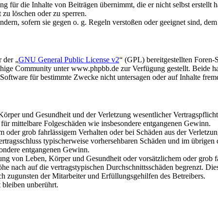
 für die Inhalte von Beiträgen übernimmt, die er nicht selbst erstellt 
t zu löschen oder zu sperren.
ändern, sofern sie gegen o. g. Regeln verstoßen oder geeignet sind, de
 der „
GNU General Public License v2
“ (GPL) bereitgestellten Foren
hige Community unter www.phpbb.de zur Verfügung gestellt. Beide hab
oftware für bestimmte Zwecke nicht untersagen oder auf Inhalte frem
rper und Gesundheit und der Verletzung wesentlicher Vertragspflichten
ch für mittelbare Folgeschäden wie insbesondere entgangenen Gewinn.
em oder grob fahrlässigem Verhalten oder bei Schäden aus der Verletz
i Vertragsschluss typischerweise vorhersehbaren Schäden und im übrigen
besondere entgangenen Gewinn.
ng von Leben, Körper und Gesundheit oder vorsätzlichem oder grob fah
e nach auf die vertragstypischen Durchschnittsschäden begrenzt. Dies
h zugunsten der Mitarbeiter und Erfüllungsgehilfen des Betreibers.
bleiben unberührt.