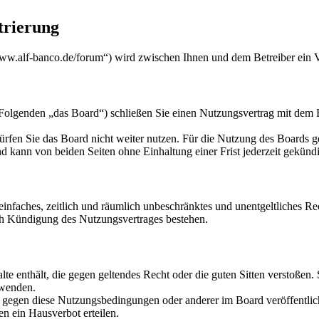
trierung
w.alf-banco.de/forum“) wird zwischen Ihnen und dem Betreiber ein V
genden „das Board“) schließen Sie einen Nutzungsvertrag mit dem Bet
rfen Sie das Board nicht weiter nutzen. Für die Nutzung des Boards gel
 kann von beiden Seiten ohne Einhaltung einer Frist jederzeit gekünd
n einfaches, zeitlich und räumlich unbeschränktes und unentgeltliches 
ch Kündigung des Nutzungsvertrages bestehen.
alte enthält, die gegen geltendes Recht oder die guten Sitten verstoßen.
rwenden.
n gegen diese Nutzungsbedingungen oder anderer im Board veröffentli
n ein Hausverbot erteilen.