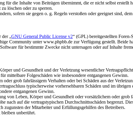
 für die Inhalte von Beiträgen übernimmt, die er nicht selbst erstellt 
t zu löschen oder zu sperren.
ändern, sofern sie gegen o. g. Regeln verstoßen oder geeignet sind, de
 der „
GNU General Public License v2
“ (GPL) bereitgestellten Foren
hige Community unter www.phpbb.de zur Verfügung gestellt. Beide hab
oftware für bestimmte Zwecke nicht untersagen oder auf Inhalte frem
rper und Gesundheit und der Verletzung wesentlicher Vertragspflichten
ch für mittelbare Folgeschäden wie insbesondere entgangenen Gewinn.
em oder grob fahrlässigem Verhalten oder bei Schäden aus der Verletz
i Vertragsschluss typischerweise vorhersehbaren Schäden und im übrigen
besondere entgangenen Gewinn.
ng von Leben, Körper und Gesundheit oder vorsätzlichem oder grob fah
e nach auf die vertragstypischen Durchschnittsschäden begrenzt. Dies
h zugunsten der Mitarbeiter und Erfüllungsgehilfen des Betreibers.
bleiben unberührt.