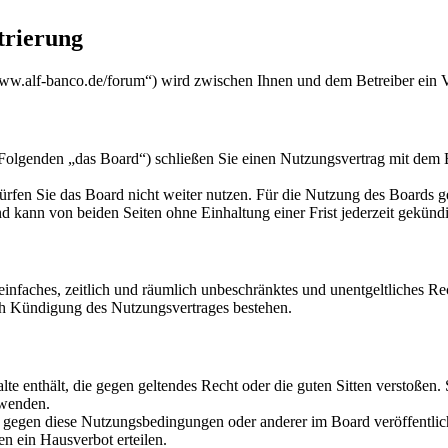
trierung
w.alf-banco.de/forum“) wird zwischen Ihnen und dem Betreiber ein V
genden „das Board“) schließen Sie einen Nutzungsvertrag mit dem Bet
rfen Sie das Board nicht weiter nutzen. Für die Nutzung des Boards gel
 kann von beiden Seiten ohne Einhaltung einer Frist jederzeit gekünd
n einfaches, zeitlich und räumlich unbeschränktes und unentgeltliches 
ch Kündigung des Nutzungsvertrages bestehen.
alte enthält, die gegen geltendes Recht oder die guten Sitten verstoßen.
rwenden.
n gegen diese Nutzungsbedingungen oder anderer im Board veröffentli
n ein Hausverbot erteilen.