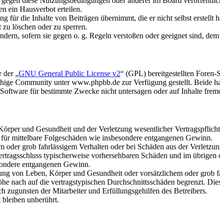
n gegen diese Nutzungsbedingungen oder anderer im Board veröffentli
n ein Hausverbot erteilen.
 für die Inhalte von Beiträgen übernimmt, die er nicht selbst erstellt 
t zu löschen oder zu sperren.
ändern, sofern sie gegen o. g. Regeln verstoßen oder geeignet sind, de
 der „
GNU General Public License v2
“ (GPL) bereitgestellten Foren
hige Community unter www.phpbb.de zur Verfügung gestellt. Beide hab
oftware für bestimmte Zwecke nicht untersagen oder auf Inhalte frem
rper und Gesundheit und der Verletzung wesentlicher Vertragspflichten
ch für mittelbare Folgeschäden wie insbesondere entgangenen Gewinn.
em oder grob fahrlässigem Verhalten oder bei Schäden aus der Verletz
i Vertragsschluss typischerweise vorhersehbaren Schäden und im übrigen
besondere entgangenen Gewinn.
ng von Leben, Körper und Gesundheit oder vorsätzlichem oder grob fah
e nach auf die vertragstypischen Durchschnittsschäden begrenzt. Dies
h zugunsten der Mitarbeiter und Erfüllungsgehilfen des Betreibers.
bleiben unberührt.