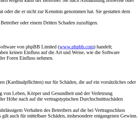
chten Regeln kann der Betreiber Sie nach Abmahnung zeitweise oder
hat oder die er nicht zur Kenntnis genommen hat. Sie gestatten dem
m Betreiber oder einem Dritten Schaden zuzufügen.
-Software von phpBB Limited (
www.phpbb.com
) handelt;
en keinen Einfluss auf die Art und Weise, wie die Software
der Foren Einfluss nehmen.
 (Kardinalpflichten) nur für Schäden, die auf ein vorsätzliches oder
ung von Leben, Körper und Gesundheit und der Verletzung
 der Höhe nach auf die vertragstypischen Durchschnittsschäden
rlässigem Verhalten des Betreibers auf die bei Vertragsschluss
 gilt auch für mittelbare Schäden, insbesondere entgangenen Gewinn.