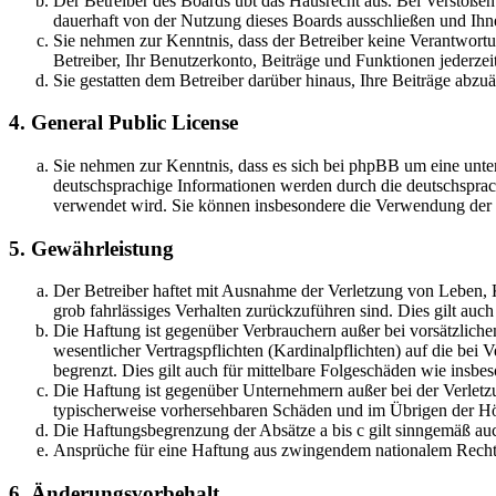
Der Betreiber des Boards übt das Hausrecht aus. Bei Verstöße
dauerhaft von der Nutzung dieses Boards ausschließen und Ihne
Sie nehmen zur Kenntnis, dass der Betreiber keine Verantwortung
Betreiber, Ihr Benutzerkonto, Beiträge und Funktionen jederzei
Sie gestatten dem Betreiber darüber hinaus, Ihre Beiträge abzu
4. General Public License
Sie nehmen zur Kenntnis, dass es sich bei phpBB um eine unter
deutschsprachige Informationen werden durch die deutschsprac
verwendet wird. Sie können insbesondere die Verwendung der S
5. Gewährleistung
Der Betreiber haftet mit Ausnahme der Verletzung von Leben, Kö
grob fahrlässiges Verhalten zurückzuführen sind. Dies gilt au
Die Haftung ist gegenüber Verbrauchern außer bei vorsätzlich
wesentlicher Vertragspflichten (Kardinalpflichten) auf die be
begrenzt. Dies gilt auch für mittelbare Folgeschäden wie ins
Die Haftung ist gegenüber Unternehmern außer bei der Verletzu
typischerweise vorhersehbaren Schäden und im Übrigen der Höh
Die Haftungsbegrenzung der Absätze a bis c gilt sinngemäß auc
Ansprüche für eine Haftung aus zwingendem nationalem Recht 
6. Änderungsvorbehalt