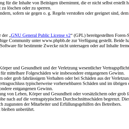
 für die Inhalte von Beiträgen übernimmt, die er nicht selbst erstellt 
t zu löschen oder zu sperren.
ändern, sofern sie gegen o. g. Regeln verstoßen oder geeignet sind, de
 der „
GNU General Public License v2
“ (GPL) bereitgestellten Foren
hige Community unter www.phpbb.de zur Verfügung gestellt. Beide hab
oftware für bestimmte Zwecke nicht untersagen oder auf Inhalte frem
rper und Gesundheit und der Verletzung wesentlicher Vertragspflichten
ch für mittelbare Folgeschäden wie insbesondere entgangenen Gewinn.
em oder grob fahrlässigem Verhalten oder bei Schäden aus der Verletz
i Vertragsschluss typischerweise vorhersehbaren Schäden und im übrigen
besondere entgangenen Gewinn.
ng von Leben, Körper und Gesundheit oder vorsätzlichem oder grob fah
e nach auf die vertragstypischen Durchschnittsschäden begrenzt. Dies
h zugunsten der Mitarbeiter und Erfüllungsgehilfen des Betreibers.
bleiben unberührt.