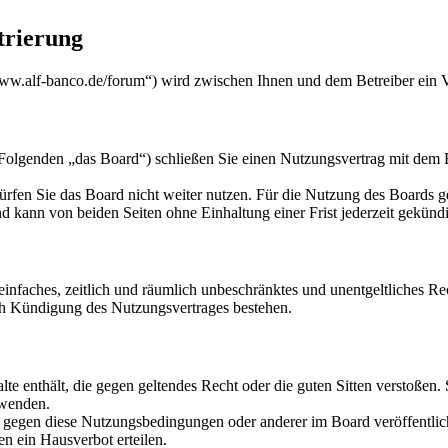
trierung
w.alf-banco.de/forum“) wird zwischen Ihnen und dem Betreiber ein V
genden „das Board“) schließen Sie einen Nutzungsvertrag mit dem Bet
rfen Sie das Board nicht weiter nutzen. Für die Nutzung des Boards gel
 kann von beiden Seiten ohne Einhaltung einer Frist jederzeit gekünd
n einfaches, zeitlich und räumlich unbeschränktes und unentgeltliches 
ch Kündigung des Nutzungsvertrages bestehen.
alte enthält, die gegen geltendes Recht oder die guten Sitten verstoßen.
rwenden.
n gegen diese Nutzungsbedingungen oder anderer im Board veröffentli
n ein Hausverbot erteilen.