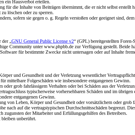
n ein Hausverbot erteilen.
 für die Inhalte von Beiträgen übernimmt, die er nicht selbst erstellt 
t zu löschen oder zu sperren.
ändern, sofern sie gegen o. g. Regeln verstoßen oder geeignet sind, de
 der „
GNU General Public License v2
“ (GPL) bereitgestellten Foren
hige Community unter www.phpbb.de zur Verfügung gestellt. Beide hab
oftware für bestimmte Zwecke nicht untersagen oder auf Inhalte frem
rper und Gesundheit und der Verletzung wesentlicher Vertragspflichten
ch für mittelbare Folgeschäden wie insbesondere entgangenen Gewinn.
em oder grob fahrlässigem Verhalten oder bei Schäden aus der Verletz
i Vertragsschluss typischerweise vorhersehbaren Schäden und im übrigen
besondere entgangenen Gewinn.
ng von Leben, Körper und Gesundheit oder vorsätzlichem oder grob fah
e nach auf die vertragstypischen Durchschnittsschäden begrenzt. Dies
h zugunsten der Mitarbeiter und Erfüllungsgehilfen des Betreibers.
bleiben unberührt.