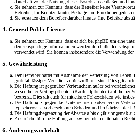
dauerhaft von der Nutzung dieses Boards ausschließen und Ihne
Sie nehmen zur Kenntnis, dass der Betreiber keine Verantwortung
Betreiber, Ihr Benutzerkonto, Beiträge und Funktionen jederzei
Sie gestatten dem Betreiber darüber hinaus, Ihre Beiträge abzu
4. General Public License
Sie nehmen zur Kenntnis, dass es sich bei phpBB um eine unter
deutschsprachige Informationen werden durch die deutschsprac
verwendet wird. Sie können insbesondere die Verwendung der S
5. Gewährleistung
Der Betreiber haftet mit Ausnahme der Verletzung von Leben, Kö
grob fahrlässiges Verhalten zurückzuführen sind. Dies gilt au
Die Haftung ist gegenüber Verbrauchern außer bei vorsätzlich
wesentlicher Vertragspflichten (Kardinalpflichten) auf die be
begrenzt. Dies gilt auch für mittelbare Folgeschäden wie ins
Die Haftung ist gegenüber Unternehmern außer bei der Verletzu
typischerweise vorhersehbaren Schäden und im Übrigen der Höh
Die Haftungsbegrenzung der Absätze a bis c gilt sinngemäß auc
Ansprüche für eine Haftung aus zwingendem nationalem Recht 
6. Änderungsvorbehalt